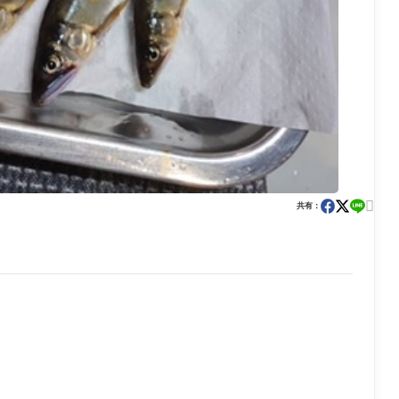

共有：