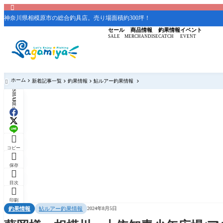

神奈川県相模原市の総合釣具店。売り場面積約300坪！
セール
商品情報
釣果情報
イベント
SALE
MERCHANDISE
CATCH
EVENT
ホーム
新着記事一覧
釣果情報
鮎ルアー釣果情報

SHARE:

コピー

保存

目次

印刷
釣果情報
鮎ルアー釣果情報
2024年8月5日