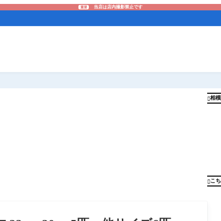
当店は店内撮影禁止です
重要
相模

こち
