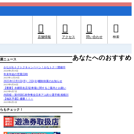




店舗情報
アクセス
問い合わせ
検索
あなたへのおすすめ
屋ニュース
かながわトクトクキャンペーン！かなトク！開催中
2026年6月19日
年末年始の営業日時
2025年12月29日
2025年12月1日(月)・2日(火)棚卸休業のお知らせ
2025年9月30日
【重要】水郷田名店 駐車場に関するご案内とお願い
2025年9月7日
内田様～第49回G杯争奪全日本アユ釣り選手権 相模川
【地区予選】優勝！！～
2025年8月1日
らもチェック！