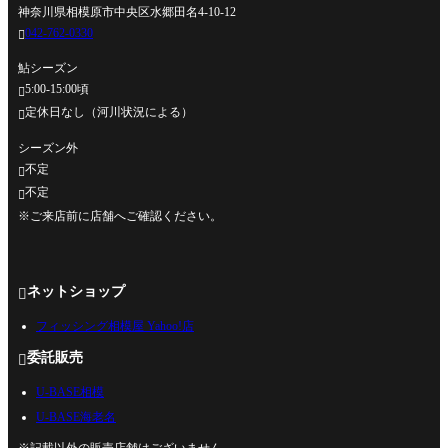
神奈川県相模原市中央区水郷田名4-10-12
042-762-0330

鮎シーズン
5:00-15:00頃

定休日なし（河川状況による）

シーズン外
不定

不定

※ご来店前に店舗へご確認ください。
ネットショップ

フィッシング相模屋 Yahoo!店
委託販売

U-BASE相模
U-BASE海老名
※記載以外の販売店舗はございません。