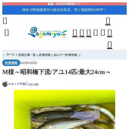
当店は店内撮影禁止です
重要
神奈川県相模原市の総合釣具店。売り場面積約300坪！










ホーム
新着記事一覧
釣果情報
鮎ルアー釣果情報

釣果情報
2025年9月8日
M様～昭和橋下流/アユ14匹/最大24cm～

スタッフ平賀
0分18秒