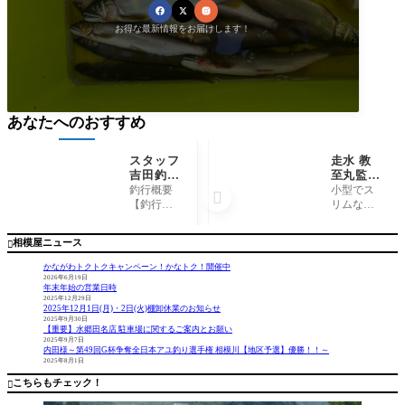
お得な最新情報をお届けします！
あなたへのおすすめ
スタッフ
走水 教
吉田釣行
至丸監修
記～津久
!! 小型の
釣行概要
小型でス

井湖/ブ
アジビ
【釣行
リムな形
ラックバ
シ アマ
日】 202
状の為、
ス 3匹で
ノ釣具
4年6月13
潮の抵抗
相模屋ニュース

2690g～
『スマー
日 【釣行
を受けづ
トビシ』
時間】 7:
らいビシ
かながわトクトクキャンペーン！かなトク！開催中
30-16:00
です。
2026年6月19日
年末年始の営業日時
【場所】
「走水の
2025年12月29日
津久井
アジ」と
2025年12月1日(月)・2日(火)棚卸休業のお知らせ
湖 【船
いうと、
2025年9月30日
【重要】水郷田名店 駐車場に関するご案内とお願い
宿】 津
昔はビシ
2025年9月7日
久井観光
が重い印
内田様～第49回G杯争奪全日本アユ釣り選手権 相模川【地区予選】優勝！！～
2025年8月1日
ボート
象でし
【釣果】
た。勿
こちらもチェック！

・ブラッ
論、現在