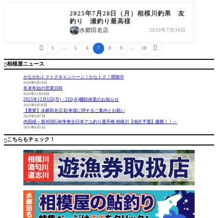
鮎友釣り釣果情報
2025年7月28日（月）相模川釣果 友
釣り 瀬釣り最高様
水郷田名店
2025年7月30日


1
…
5
6
7
8
9
…
18
相模屋ニュース

かながわトクトクキャンペーン！かなトク！開催中
2026年6月19日
年末年始の営業日時
2025年12月29日
2025年12月1日(月)・2日(火)棚卸休業のお知らせ
2025年9月30日
【重要】水郷田名店 駐車場に関するご案内とお願い
2025年9月7日
内田様～第49回G杯争奪全日本アユ釣り選手権 相模川【地区予選】優勝！！～
2025年8月1日
こちらもチェック！
