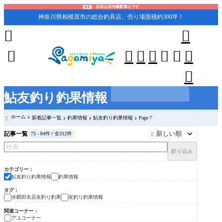
当店は店内撮影禁止です
重要
神奈川県相模原市の総合釣具店。売り場面積約300坪！










鮎友釣り釣果情報
ホーム
新着記事一覧
釣果情報
鮎友釣り釣果情報
Page 7

記事一覧
73 - 84件 / 全212件

絞り込み
カテゴリー
鮎友釣り釣果情報
釣果情報
タグ
水郷田名店友釣り釣果
友釣り釣果情報
関連コーナー
アユコーナー
鮎友釣り釣果情報