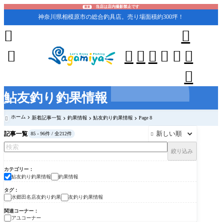
当店は店内撮影禁止です
重要
神奈川県相模原市の総合釣具店。売り場面積約300坪！










鮎友釣り釣果情報
ホーム
新着記事一覧
釣果情報
鮎友釣り釣果情報
Page 8

記事一覧
85 - 96件 / 全212件

絞り込み
カテゴリー
鮎友釣り釣果情報
釣果情報
タグ
水郷田名店友釣り釣果
友釣り釣果情報
関連コーナー
アユコーナー
鮎友釣り釣果情報