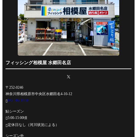
フィッシング相模屋 水郷田名店
〒252-0246
神奈川県相模原市中央区水郷田名4-10-12
042-762-0330

鮎シーズン
5:00-15:00頃

定休日なし（河川状況による）

シーズン外