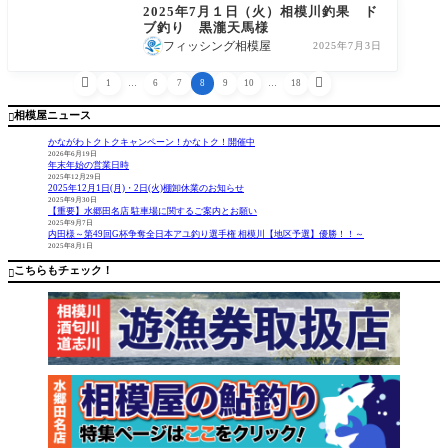
2025年7月１日（火）相模川釣果 ド
ブ釣り 黒瀧天馬様
フィッシング相模屋
2025年7月3日


1
…
6
7
8
9
10
…
18
相模屋ニュース

かながわトクトクキャンペーン！かなトク！開催中
2026年6月19日
年末年始の営業日時
2025年12月29日
2025年12月1日(月)・2日(火)棚卸休業のお知らせ
2025年9月30日
【重要】水郷田名店 駐車場に関するご案内とお願い
2025年9月7日
内田様～第49回G杯争奪全日本アユ釣り選手権 相模川【地区予選】優勝！！～
2025年8月1日
こちらもチェック！
