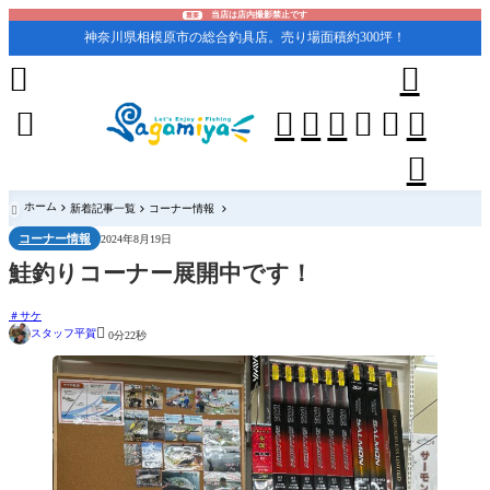
当店は店内撮影禁止です
重要
神奈川県相模原市の総合釣具店。売り場面積約300坪！










ホーム
新着記事一覧
コーナー情報

コーナー情報
2024年8月19日
鮭釣りコーナー展開中です！
サケ

スタッフ平賀
0分22秒