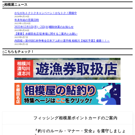
た。
り 町田
の販売開
に泳がせ
相模屋ニュース

のウッチ
始しまし
ても追っ
ャン様
た。鮎年
てくれま
かながわトクトクキャンペーン！かなトク！開催中
券は¥1000
せんが軽
2026年6月19日
年末年始の営業日時
0日釣券は
く引いて
2025年12月29日
¥2000で、
石横グリ
2025年12月1日(月)・2日(火)棚卸休業のお知らせ
中学生、
グリで反
2025年9月30日
【重要】水郷田名店 駐車場に関するご案内とお願い
女性、身
応良かっ
2025年9月7日
体障がい
た気がし
内田様～第49回G杯争奪全日本アユ釣り選手権 相模川【地区予選】優勝！！～
2025年8月1日
者は半額
ます。 禁
となりま
漁まであ
こちらもチェック！

す。道
とわず
フィッシング相模屋ポイントカードのご案内
『釣りのルール・マナー・安全』を遵守しましょ