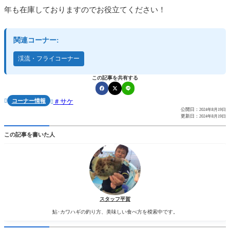
年も在庫しておりますのでお役立てください！
関連コーナー:
渓流・フライコーナー
この記事を共有する
コーナー情報
サケ


公開日：
2024年8月19日
更新日：
2024年8月19日
この記事を書いた人
スタッフ平賀
鮎･カワハギの釣り方、美味しい食べ方を模索中です。