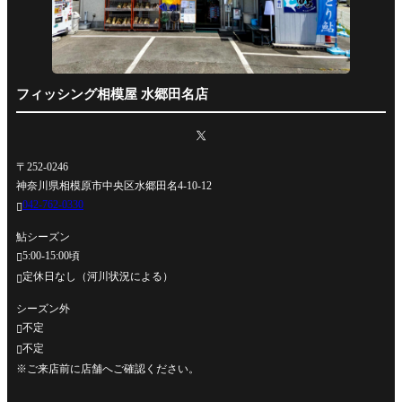
フィッシング相模屋 水郷田名店
〒252-0246
神奈川県相模原市中央区水郷田名4-10-12
042-762-0330

鮎シーズン
5:00-15:00頃

定休日なし（河川状況による）

シーズン外
不定

不定

※ご来店前に店舗へご確認ください。