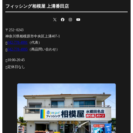
フィッシング相模屋 上溝番田店
〒252−0243
神奈川県相模原市中央区上溝407-1
042-778-4991
（代表）

042-778-4995
（商品問い合わせ）

10:00-20:45

定休日なし
