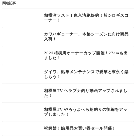
関連記事
相模湾ラスト！東京湾絶好釣！船シロギスコ
ーナー！
カワハギコーナー、本格シーズンに向け商品
入荷！
2025相模川オーナーカップ開催！27cmも出
ました！
ダイワ、鮎竿メンテナンスで愛竿と末永く楽
しもう！
相模屋TV ヘラブナ釣り動画アップされまし
た！
相模屋TV やろうよへら鮒釣りの後編をアッ
プしました！
祝解禁！鮎用品お買い得セール開催！