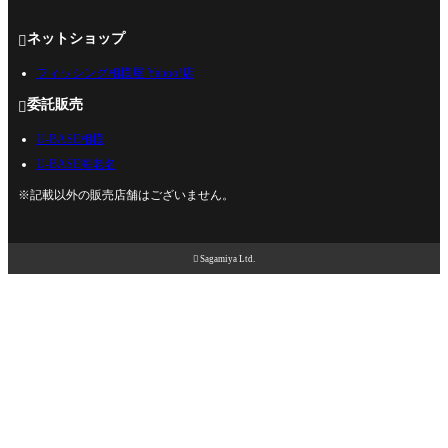
ネットショップ

フィッシング相模屋 Yahoo!店
委託販売

U-BASE相模
U-BASE海老名
※記載以外の販売店舗はございません。

Sagamiya Ltd.