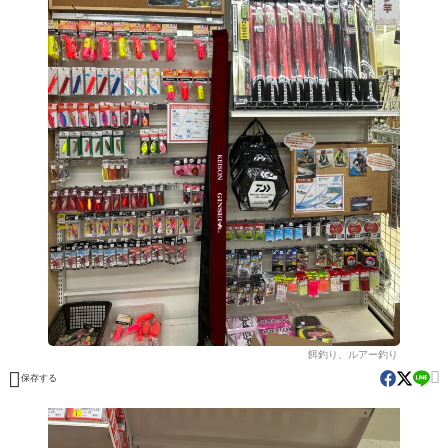
餌釣り、ルアー釣り


保存する