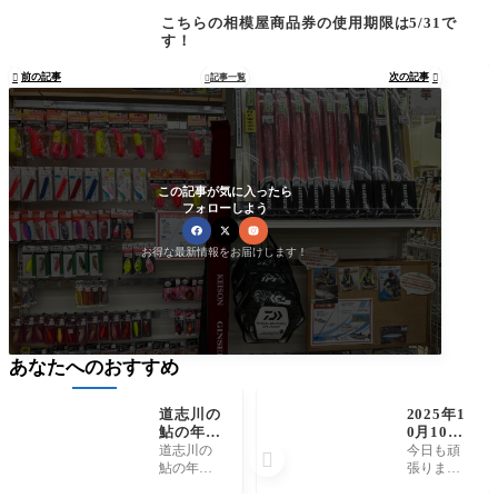
こちらの相模屋商品券の使用期限は5/31で
す！
前の記事
次の記事

記事一覧


この記事が気に入ったら
フォローしよう
お得な最新情報をお届けします！
あなたへのおすすめ
道志川の
2025年1
鮎の年券
0月10日
と日釣券
（金）相
道志川の
今日も頑

の販売開
模川釣
鮎の年券
張りまし
始しまし
果 友釣
と日釣券
た。綺麗