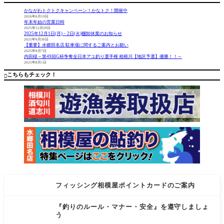
ンペーン
す。 1/1
ます！！
ご存知で
6〜1/18に
かながわトクトクキャンペーン！かなトク！開催中
すか？対
「つりフ
2026年6月19日
年末年始の営業日時
象のキャ
ェスティ
2025年12月29日
ッシュレ
バル」が
2025年12月1日(月)・2日(火)棚卸休業のお知らせ
ス決済で
開催さ
2025年9月30日
【重要】水郷田名店 駐車場に関するご案内とお願い
購入する
れ、各社
2025年9月7日
とポイン
の新製品
内田様～第49回G杯争奪全日本アユ釣り選手権 相模川【地区予選】優勝！！～
2025年8月1日
トが還元
が発表さ
されま
れまし
こちらもチェック！

す。 当店
た。皆様
は足を
フィッシング相模屋ポイントカードのご案内
『釣りのルール・マナー・安全』を遵守しましょ
う