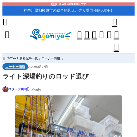
当店は店内撮影禁止です
重要
神奈川県相模原市の総合釣具店。売り場面積約300坪！










ホーム
新着記事一覧
コーナー情報

コーナー情報
2026年3月27日
ライト深場釣りのロッド選び

スタッフ川嶋
1分59秒