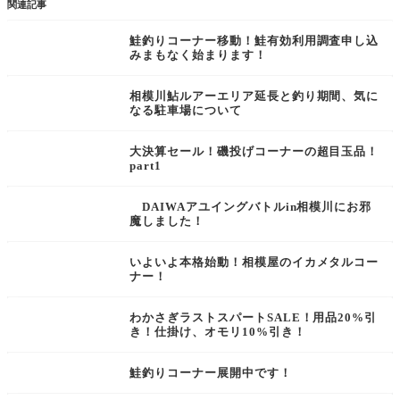
関連記事
鮭釣りコーナー移動！鮭有効利用調査申し込
みまもなく始まります！
相模川鮎ルアーエリア延長と釣り期間、気に
なる駐車場について
大決算セール！磯投げコーナーの超目玉品！
part1
DAIWAアユイングバトルin相模川にお邪
魔しました！
いよいよ本格始動！相模屋のイカメタルコー
ナー！
わかさぎラストスパートSALE！用品20%引
き！仕掛け、オモリ10%引き！
鮭釣りコーナー展開中です！