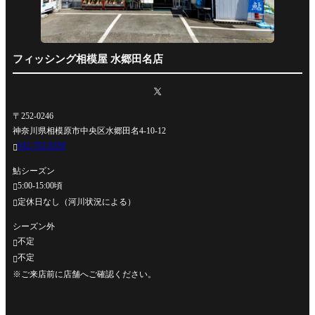
フィッシング相模屋 水郷田名店
〒252-0246
神奈川県相模原市中央区水郷田名4-10-12
042-762-0330

鮎シーズン
5:00-15:00頃

定休日なし（河川状況による）

シーズン外
不定

不定

※ご来店前に店舗へご確認ください。