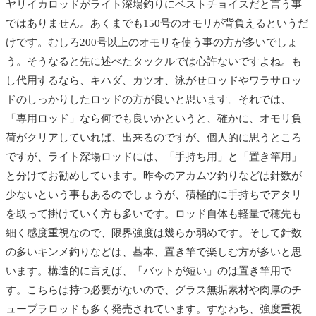
ヤリイカロッドがライト深場釣りにベストチョイスだと言う事
ではありません。あくまでも150号のオモリが背負えるというだ
けです。むしろ200号以上のオモリを使う事の方が多いでしょ
う。そうなると先に述べたタックルでは心許ないですよね。も
し代用するなら、キハダ、カツオ、泳がせロッドやワラサロッ
ドのしっかりしたロッドの方が良いと思います。それでは、
「専用ロッド」なら何でも良いかというと、確かに、オモリ負
荷がクリアしていれば、出来るのですが、個人的に思うところ
ですが、ライト深場ロッドには、「手持ち用」と「置き竿用」
と分けてお勧めしています。昨今のアカムツ釣りなどは針数が
少ないという事もあるのでしょうが、積極的に手持ちでアタリ
を取って掛けていく方も多いです。ロッド自体も軽量で穂先も
細く感度重視なので、限界強度は幾らか弱めです。そして針数
の多いキンメ釣りなどは、基本、置き竿で楽しむ方が多いと思
います。構造的に言えば、「バットが短い」のは置き竿用で
す。こちらは持つ必要がないので、グラス無垢素材や肉厚のチ
ューブラロッドも多く発売されています。すなわち、強度重視