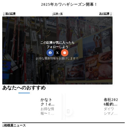
2025年カワハギシーズン開幕！
前の記事
次の記事

記事一覧


この記事が気に入ったら
フォローしよう
お得な最新情報をお届けします！
あなたへのおすすめ
かなト
各社202
ク！d払
6船釣り
いとメル
用品新製
お得な情
ダイワ

Pay追
品発表さ
報〜！神
シマノの
加！！
れまし
奈川トク
カタログ
た！！御
トクキャ
販売中で
相模屋ニュース

予約承り