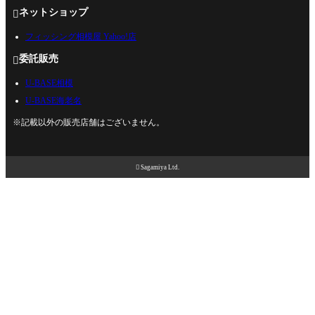
ネットショップ

フィッシング相模屋 Yahoo!店
委託販売

U-BASE相模
U-BASE海老名
※記載以外の販売店舗はございません。

Sagamiya Ltd.