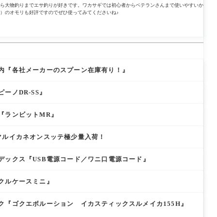
ら大物釣りまでエサ釣りが好きです。ワカサギでは初心者からベテランさんまで使いやすいか
）のオモリも好評ですのでぜひ使ってみてくださいね♪
内『各社メーカーのスプーン在庫有り！』
ーノDR-SS』
『ランビットMR』
マルイカネオンスッテ極少量入荷！
デックス『USB電源コード／ワニ口電源コード』
クルケースミニ』
ク『ゴクエボルーション イカスティックスルメイカ155H』