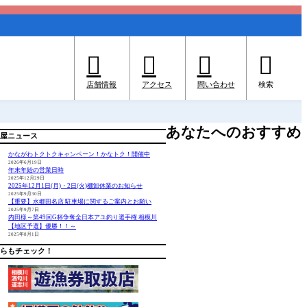




店舗情報
アクセス
問い合わせ
検索
あなたへのおすすめ
屋ニュース
かながわトクトクキャンペーン！かなトク！開催中
2026年6月19日
年末年始の営業日時
2025年12月29日
2025年12月1日(月)・2日(火)棚卸休業のお知らせ
2025年9月30日
【重要】水郷田名店 駐車場に関するご案内とお願い
2025年9月7日
内田様～第49回G杯争奪全日本アユ釣り選手権 相模川
【地区予選】優勝！！～
2025年8月1日
らもチェック！