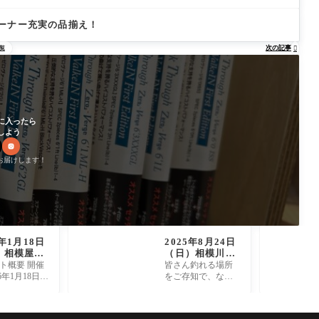
ーナー充実の品揃え！
次の記事
覧

に入ったら
しよう
お届けします！
6年1月18日
2025年8月24日
）相模屋ア
（日）相模川釣
イ船釣り体
果 友釣り ko
ト概要 開催
皆さん釣れる場所
＆講習会開
ko様
26年1月18日
をご存知で、なか
開催時間 06:
なか居場所に入れ
:30 開催場所
ませんでしたがポ
志平丸 参加
ツポツと掛かり楽