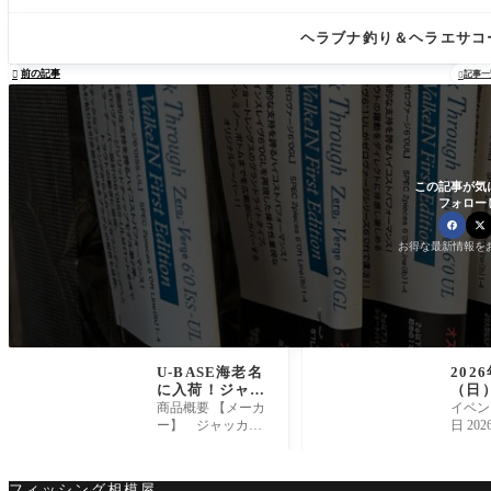
ヘラブナ釣り＆ヘラエサコ
前の記事

記事一

この記事が気
フォロー
お得な最新情報を
U-BASE海老名
202
に入荷！ジャッ
（日
カル『ティモン
マダ
商品概要 【メーカ
イベン
ちびペピーノ』
験会
ー】 ジャッカル
日 20
催！
【商品名】 ティ
（日） 
モン ちびペピー
00-14
ノ コメント U-BAS
佐島 
フィッシング相模屋