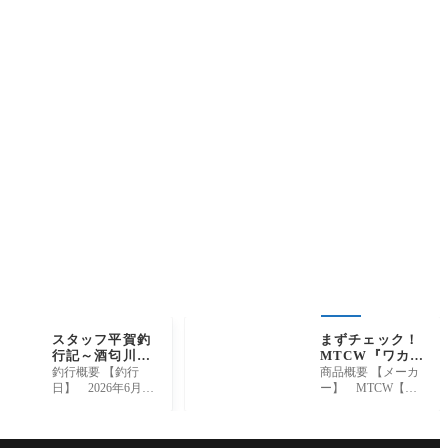
スタッフ平賀釣
まずチェック！
行記～酒匂川
MTCW『ワカサ
漁協事務所上
ギリール用ダイ
釣行概要 【釣行
商品概要 【メーカ
流〜報徳橋下流/
ワ、シマノモー
日】 2026年6月24
ー】 MTCW【商
鮎3匹～
ターチューブ、
日【釣行時間】 0
品名】 ワカサギ
スプールシー
8:30-11:30【場所】
リール用ダイワ、
ル』
酒匂川 漁協事
シマノモーターチ