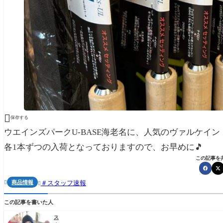

保存する
ウエインズパークU-BASE海老名に、人気のヴァルケイ
各1本ずつの入荷となっておりますので、お早めに🎵
この記事を
商品情報
スタッフ速報


この記事を書いた人
ス