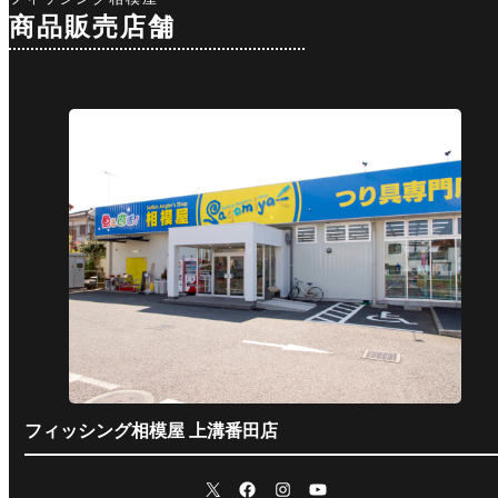
E海老名に入荷いた
費 ①11
商品販売店舗
しました！！ ティ
（船・
モン（TI
み）②1
フィッシング相模屋 上溝番田店