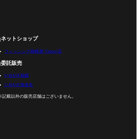
務所上流〜報徳橋
ューブ、スプール
下流【釣果】・
シール コメント ダ
鮎…3匹 タック
イワやシ
ネットショップ

フィッシング相模屋 Yahoo!店
委託販売

U-BASE相模
U-BASE海老名
※記載以外の販売店舗はございません。