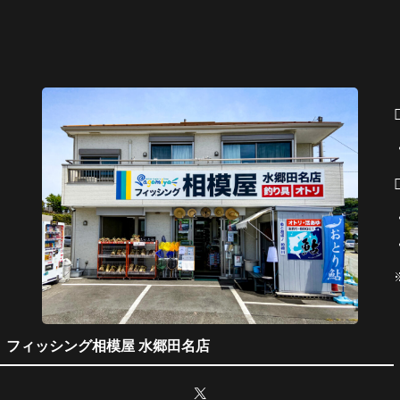
,000円
しむことが出来ま
氷・餌代込
した。 大分釣り荒
5,000円（
れて来
フィッシング相模屋 水郷田名店