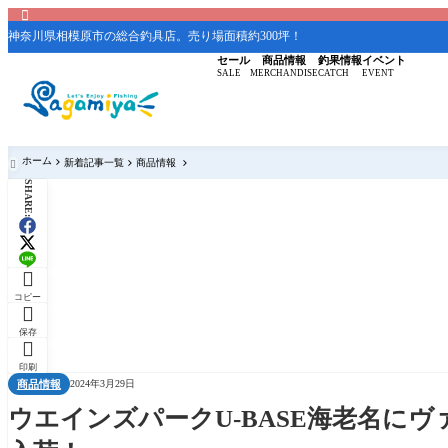

神奈川県相模原市の総合釣具店。売り場面積約300坪！
セール
商品情報
釣果情報
イベント
SALE
MERCHANDISE
CATCH
EVENT
ホーム
新着記事一覧
商品情報

SHARE:

コピー

保存

印刷
商品情報
2024年3月29日
ウエインズパークU-BASE海老名に