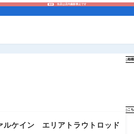
当店は店内撮影禁止です
重要
相模

こち

ヴァルケイン エリアトラウトロッド