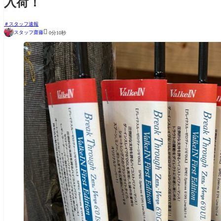
入荷！
スタッフ速報

スタッフ齋藤
0分10秒