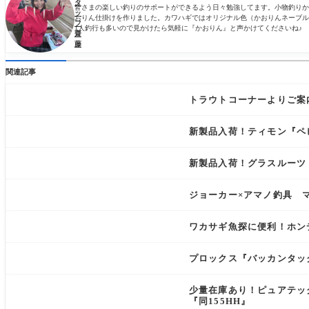
タ
皆さまの楽しい釣りのサポートができるよう日々勉強してます。小物釣りか
ッ
おりん仕掛けを作りました。カワハギではオリジナル色（かおりんネーブル
フ
1人釣行も多いので見かけたら気軽に『かおりん』と声かけてくださいね♪
齋
藤
関連記事
トラウトコーナーよりご案
新製品入荷！ティモン『ペピ
新製品入荷！グラスルーツ
ジョーカー×アマノ釣具 
ワカサギ魚探に便利！ホン
プロックス『バッカンタッ
少量在庫あり！ピュアテッ
『同155HH』