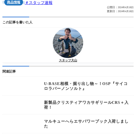
商品情報
スタッフ速報


公開日：
2024年4月18日
更新日：
2024年4月18日
この記事を書いた人
スタッフ大山
関連記事
U-BASE相模・掘り出し物～！OSP『サイコ
ロラバーノンソルト』
新製品クリスティアワカサギリールCRS＋入
荷！
マルキューへらエサパワーブック入荷しまし
た