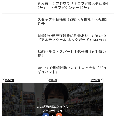
再入荷！！フジワラ『トラフグ喰わせ仕掛4
0号』『トラフグシンカー40号』
スタッフ千鮎掲載！(株)へら鮒社『へら鮒3
月号』
日焼けや熱中症対策に効果あり！がまかつ
『アルテマクール ネックガード GM3762』
鮎釣りラストスパート！鮎仕掛けがお買い
得！
UPF50で日焼け防止にも！コヒナタ『ギョ
ギョハット』
前の記事
次の記事

記事一覧


この記事が気に入ったら
フォローしよう