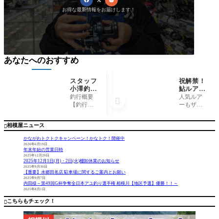
お得な最新情報をお届けします！
あなたへのおすすめ
スタッフ
祝解禁！
小澤釣行
鮎ルアー
記～佐島
お買い得
釣行概要
人気ルア

沖〜城ヶ
セール開
【釣行
ーもザク
島沖〜剣
催！
日】 202
ザク！ 1
崎/マル
6年5月24
0%引き以
相模屋ニュース

イカ、ム
日【釣行
上の数量
ギイカ20
時間】
限定ワゴ
かながわトクトクキャンペーン！かなトク！開催中
杯～
6：00〜1
ンもござ
2026年6月19日
年末年始の営業日時
3：００
います！
2025年12月29日
【場所】
お試しル
2025年12月1日(月)・2日(火)棚卸休業のお知らせ
佐島
アーもザ
2025年9月30日
【重要】水郷田名店 駐車場に関するご案内とお願い
沖〜城ヶ
クザク！
2025年9月7日
島沖〜剣
鮎ルアー
内田様～第49回G杯争奪全日本アユ釣り選手権 相模川【地区予選】優勝！！～
2025年8月1日
崎【船
自信の品
宿】 佐
揃え！ 新
こちらもチェック！

島港 志
製品も
平丸【釣