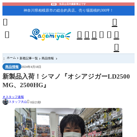
当店は店内撮影禁止です
重要
神奈川県相模原市の総合釣具店。売り場面積約300坪！










ホーム
新着記事一覧
商品情報

商品情報
2024年4月18日
新製品入荷！シマノ『オシアジガーLD2500
MG、2500HG』
スタッフ速報

スタッフ大山
0分21秒