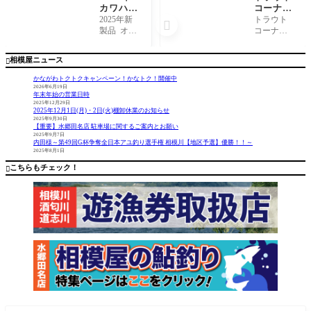
カワハギ
コーナー
シーズン
よりご案
2025年新
トラウト

開幕！
内！
製品 オー
コーナー
ナー、ダ
よりご案
イワ、が
内しま
相模屋ニュース

まかつの
す。 当店
カワハギ
ではエリ
かながわトクトクキャンペーン！かなトク！開催中
専用鈎単
アトラウ
2026年6月19日
年末年始の営業日時
品 当店オ
ト用の各
2025年12月29日
リジナル
メーカー
2025年12月1日(月)・2日(火)棚卸休業のお知らせ
カワハギ
人気ライ
2025年9月30日
【重要】水郷田名店 駐車場に関するご案内とお願い
シンカ
ンを充実
2025年9月7日
ー 集寄
させてい
内田様～第49回G杯争奪全日本アユ釣り選手権 相模川【地区予選】優勝！！～
2025年8月1日
魂 2025年
ます。 ナ
新製品 ハ
イロン、
こちらもチェック！

ヤブサ
フロロ、P