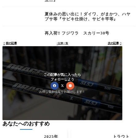
夏休みの思い出に！ダイワ、がまかつ、ハヤ
ブサ等『サビキ仕掛け、サビキ竿等』
再入荷‼︎ フジワラ スカリー30号
前の記事
次の記事

記事一覧


この記事が気に入ったら
フォローしよう
お得な最新情報をお届けします！
あなたへのおすすめ
2025年
トラウト