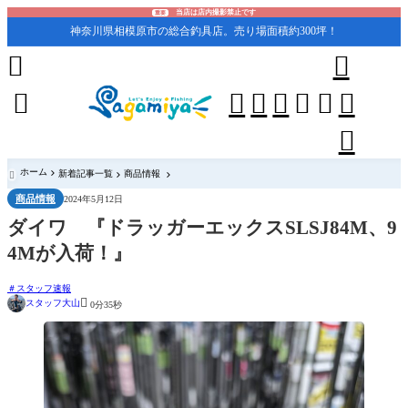
当店は店内撮影禁止です
重要
神奈川県相模原市の総合釣具店。売り場面積約300坪！










ホーム
新着記事一覧
商品情報

商品情報
2024年5月12日
ダイワ 『ドラッガーエックスSLSJ84M、9
4Mが入荷！』
スタッフ速報

スタッフ大山
0分35秒