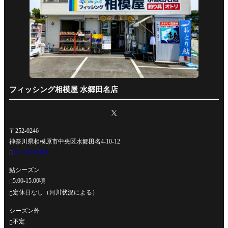
フィッシング相模屋 水郷田名店
〒252-0246
神奈川県相模原市中央区水郷田名4-10-12
042-762-0330

鮎シーズン
5:00-15:00頃

定休日なし（河川状況による）

シーズン外
不定
