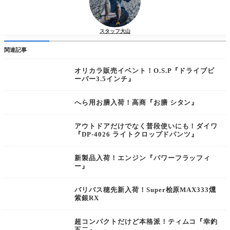
スタッフ大山
関連記事
オリカラ販売イベント！O.S.P『ドライブビ
ーバー3.5インチ』
へら用お膳入荷！高商『お膳 シタン』
アウトドアだけでなく普段使いにも！ダイワ
『DP-4026 ライトクロップドパンツ』
新製品入荷！エンジン『パワーフラッフィ
ー』
バリバス穂先新入荷！Super桧原MAX333燻
紫銀RX
超コンパクトだけど本格派！ティムコ『幸釣
五二』