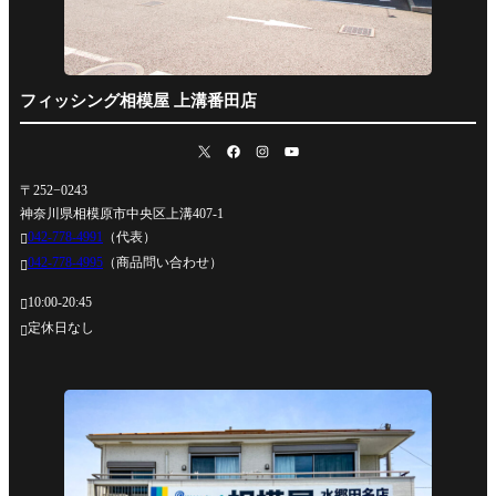
フィッシング相模屋 上溝番田店
〒252−0243
神奈川県相模原市中央区上溝407-1
042-778-4991
（代表）

042-778-4995
（商品問い合わせ）

10:00-20:45

定休日なし
