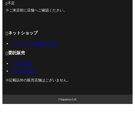
不定

※ご来店前に店舗へご確認ください。
ネットショップ

フィッシング相模屋 Yahoo!店
委託販売

U-BASE相模
U-BASE海老名
※記載以外の販売店舗はございません。

Sagamiya Ltd.