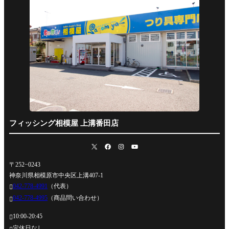
フィッシング相模屋 上溝番田店
〒252−0243
神奈川県相模原市中央区上溝407-1
042-778-4991
（代表）

042-778-4995
（商品問い合わせ）

10:00-20:45

定休日なし