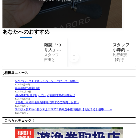
あなたへのおすすめ
雑誌「つ
スタッフ
り人」に
小澤釣行
スタッフ
記～佐島
スタッフ
釣行概要

吉田、齋
沖/マル
吉田とワ
【釣行
藤が登
イカ、ム
カサギコ
日】 202
場！
ギイカ/1
ーナー担
4年4月29
相模屋ニュース

2杯～
当齋藤が
日 【釣行
ワカサギ
時間】 6:
かながわトクトクキャンペーン！かなトク！開催中
釣りに行
00〜13:00
2026年6月19日
年末年始の営業日時
ってきた
【場所】
2025年12月29日
模様が掲
佐島沖
2025年12月1日(月)・2日(火)棚卸休業のお知らせ
載されて
【船宿】
2025年9月30日
【重要】水郷田名店 駐車場に関するご案内とお願い
ます🎵 ぜ
佐島
2025年9月7日
ひご購読
港 志平
内田様～第49回G杯争奪全日本アユ釣り選手権 相模川【地区予選】優勝！！～
2025年8月1日
下さい！
丸 【釣
果】 ・マ
こちらもチェック！

ルイカ、
ム