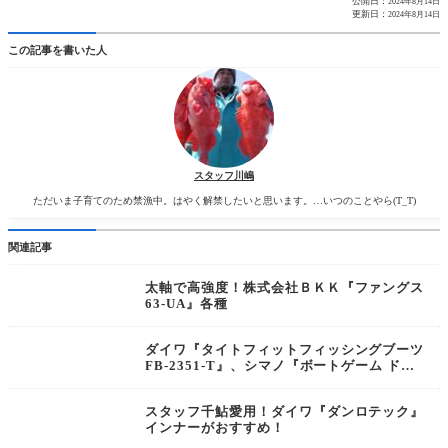
公開日：
2024年8月14日
更新日：
2024年8月14日
この記事を書いた人
スタッフ川嶋
ただいま子育てのため禁漁中。はやく解禁したいと思います。…いつのことやら(T_T)
関連記事
太軸で高強度！株式会社ＢＫＫ『ファングス
63-UA』各種
ダイワ『タイトフィットフィッシングブーツ
FB-2351-T』、シマノ『ボートゲーム ドラ
イデッキシューズ[FS-030X]』
スタッフ千鮎愛用！ダイワ『ダンロテック』
インナーがおすすめ！