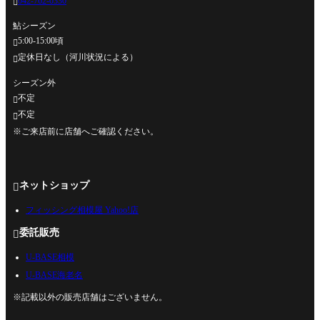
042-762-0330

鮎シーズン
5:00-15:00頃

定休日なし（河川状況による）

シーズン外
不定

不定

※ご来店前に店舗へご確認ください。
ネットショップ

フィッシング相模屋 Yahoo!店
委託販売

U-BASE相模
U-BASE海老名
※記載以外の販売店舗はございません。