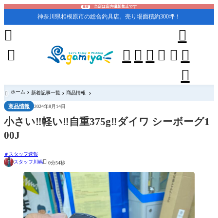
当店は店内撮影禁止です
重要
神奈川県相模原市の総合釣具店。売り場面積約300坪！










ホーム
新着記事一覧
商品情報

商品情報
2024年8月14日
小さい‼︎軽い‼︎自重375g‼︎ダイワ シーボーグ1
00J
スタッフ速報

スタッフ川嶋
0分54秒