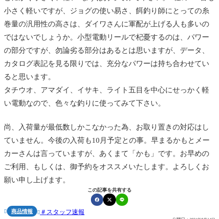
小さく軽いですが、ジョグの使い易さ、餌釣り師にとっての糸
巻量の汎用性の高さは、ダイワさんに軍配が上げる人も多いの
ではないでしょうか。小型電動リールで杞憂するのは、パワー
の部分ですが、勿論劣る部分はあるとは思いますが、データ、
カタログ表記を見る限りでは、充分なパワーは持ち合わせてい
ると思います。
タチウオ、アマダイ、イサキ、ライト五目を中心にせっかく軽
い電動なので、色々な釣りに使ってみて下さい。
尚、入荷量が最低数しかこなかった為、お取り置きの対応はし
ていません。今後の入荷も10月予定との事。早まるかもとメー
カーさんは言っていますが、あくまて「かも」です。お早めの
ご利用、もしくは、御予約をオススメいたします。よろしくお
願い申し上げます。
この記事を共有する
商品情報
スタッフ速報

