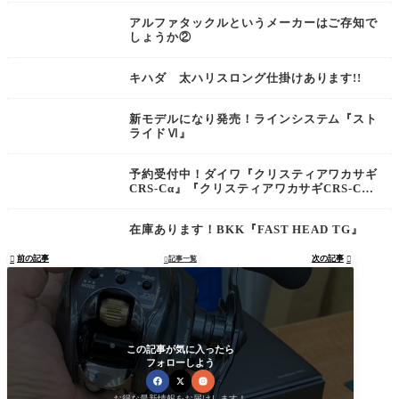
アルファタックルというメーカーはご存知で
しょうか②
キハダ 太ハリスロング仕掛けあります!!
新モデルになり発売！ラインシステム『スト
ライドⅥ』
予約受付中！ダイワ『クリスティアワカサギ
CRS-Cα』『クリスティアワカサギCRS-C
+』
在庫あります！BKK『FAST HEAD TG』
前の記事
次の記事

記事一覧


この記事が気に入ったら
フォローしよう
お得な最新情報をお届けします！