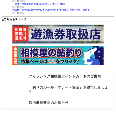
うずうず
ーフ 【釣
2025年9月30日
【重要】水郷田名店 駐車場に関するご案内とお願い
してるよ
果】 ・マ
2025年9月7日
うです！
ルスズ
内田様～第49回G杯争奪全日本アユ釣り選手権 相模川【地区予選】優勝！！～
2025年8月1日
是非おこ
キ…81cm/1
しくださ
匹 タック
こちらもチェック！

い！ トー
ル ・ロッ
フィッシング相模屋ポイントカードのご案内
『釣りのルール・マナー・安全』を遵守しましょ
う
店内撮影禁止のお知らせ