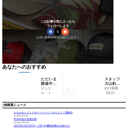
この記事が気に入ったら
フォローしよう
お得な最新情報をお届けします！
あなたへのおすすめ
ただいま
スタッフ
開催中！
大山釣行
DUEL笛
記～湘南
デュエ
釣行概要

木さんの
サーフ/
ル イン
【釣行
日
マルスズ
ストアイ
日】 202
キ81cm1
ベント始
4年6月29
相模屋ニュース

匹～
まりまし
日 【釣行
た！ 笛木
時間】 2
かながわトクトクキャンペーン！かなトク！開催中
さんがエ
1:30〜23:3
2026年6月19日
年末年始の営業日時
ギの話を
0 【場所】
2025年12月29日
したくて
湘南サ
2025年12月1日(月)・2日(火)棚卸休業のお知らせ