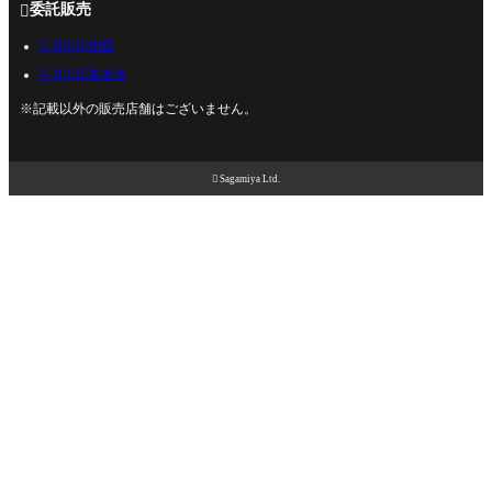
委託販売

U-BASE相模
U-BASE海老名
※記載以外の販売店舗はございません。

Sagamiya Ltd.