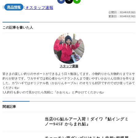
商品情報
スタッフ速報


公開日：
2024年9月28日
更新日：
2024年9月28日
この記事を書いた人
スタッフ齋藤
皆さまの楽しい釣りのサポートができるよう日々勉強してます。小物釣りから大物釣りまでエサ
釣りが好きです。ワカサギでは初心者からベテランさんまで使いやすいかおりん仕掛けを作りま
した。カワハギではオリジナル色（かおりんネーブル）のオモリも好評ですのでぜひ使ってみて
くださいね♪
1人釣行も多いので見かけたら気軽に『かおりん』と声かけてくださいね♪
関連記事
当店OG鮎ルアー入荷！ダイワ『鮎イングミ
ノー94SF からまれ鮎』