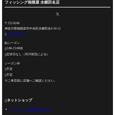
フィッシング相模屋 水郷田名店
〒252-0246
神奈川県相模原市中央区水郷田名4-10-12
042-762-0330

鮎シーズン
5:00-15:00頃

定休日なし（河川状況による）

シーズン外
不定

不定

※ご来店前に店舗へご確認ください。
ネットショップ

フィッシング相模屋 Yahoo!店