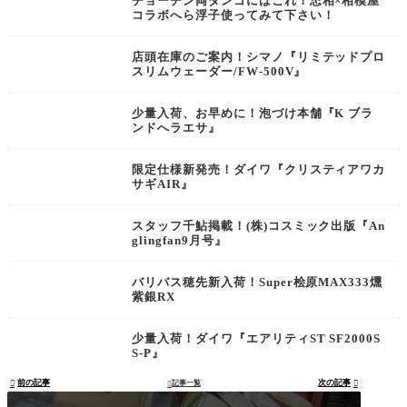
チョーチン両ダンゴにはこれ！忠相×相模屋
コラボへら浮子使ってみて下さい！
店頭在庫のご案内！シマノ『リミテッドプロ
スリムウェーダー/FW-500V』
少量入荷、お早めに！泡づけ本舗『K ブラ
ンドへラエサ』
限定仕様新発売！ダイワ『クリスティアワカ
サギAIR』
スタッフ千鮎掲載！(株)コスミック出版『An
glingfan9月号』
バリバス穂先新入荷！Super桧原MAX333燻
紫銀RX
少量入荷！ダイワ『エアリティST SF2000S
S-P』
前の記事
次の記事

記事一覧

