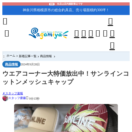
当店は店内撮影禁止です
重要
神奈川県相模原市の総合釣具店。売り場面積約300坪！










ホーム
新着記事一覧
商品情報

商品情報
2024年9月28日
ウエアコーナー大特価放出中！サンラインコ
ットンメッシュキャップ
スタッフ速報

スタッフ齋藤
0分13秒