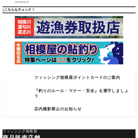
2025年8月1日
号の入
ン、友
力』でし
舟、玉
こちらもチェック！

か利用で
網、タ
きません
ビ、ウェ
フィッシング相模屋ポイントカードのご案内
『釣りのルール・マナー・安全』を遵守しましょ
う
店内撮影禁止のお知らせ
フィッシング相模屋
商品販売店舗