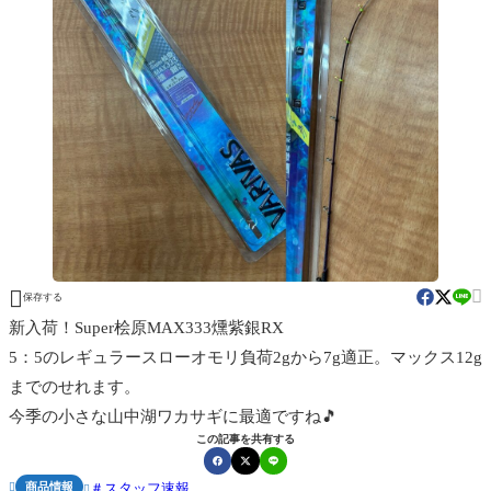


保存する
新入荷！Super桧原MAX333燻紫銀RX
5：5のレギュラースローオモリ負荷2gから7g適正。マックス12g
までのせれます。
今季の小さな山中湖ワカサギに最適ですね🎵
この記事を共有する
商品情報
スタッフ速報

