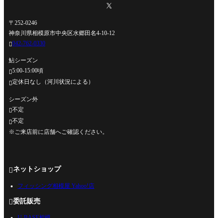
〒252-0246
神奈川県相模原市中央区水郷田名4-10-12
042-762-0330

鮎シーズン
5:00-15:00頃

定休日なし（河川状況による）

シーズン外
不定

不定

※ご来店前に店舗へご確認ください。
ネットショップ

フィッシング相模屋 Yahoo!店
委託販売

U-BASE相模