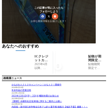
この記事が気に入ったら
フォローしよう
お得な最新情報をお届けします！
あなたへのおすすめ
ICクレジ
鮎物が期
ットカー
間限定で
ドサイン
お買い
2025年4月
鮎物期間

認証廃止
得！で
以降、ク
限定でお
にかかる
す！
レジット
買い得！2
ご案内
カードの
025年8月9
相模屋ニュース

『サイ
日〜8月17
ン・署
日（日）
かながわトクトクキャンペーン！かなトク！開催中
名』での
まで店内
2026年6月19日
年末年始の営業日時
利用は廃
鮎商品、
2025年12月29日
止されて
鮎竿、鮎
2025年12月1日(月)・2日(火)棚卸休業のお知らせ
います。
ベスト、
2025年9月30日
【重要】水郷田名店 駐車場に関するご案内とお願い
今後は
鮎シャ
2025年9月7日
『暗証番
ツ、友カ
内田様～第49回G杯争奪全日本アユ釣り選手権 相模川【地区予選】優勝！！～