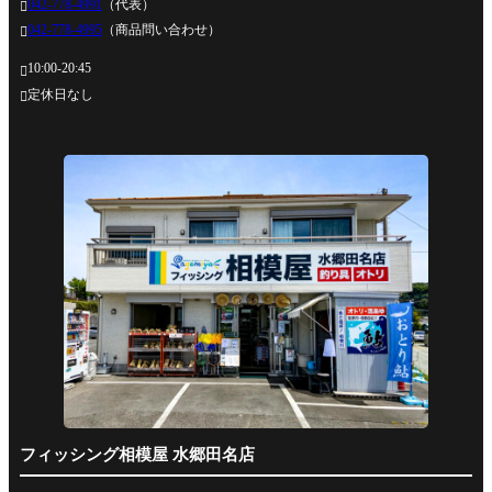
042-778-4991
（代表）

042-778-4995
（商品問い合わせ）

10:00-20:45

定休日なし

フィッシング相模屋 水郷田名店