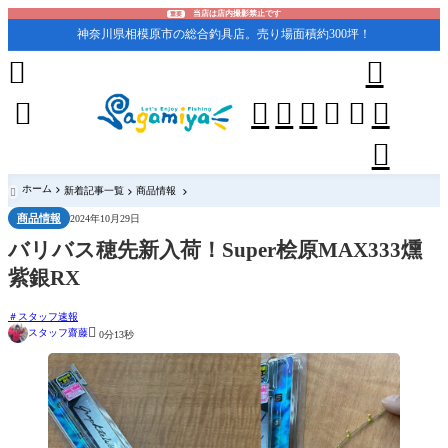
当店は店内撮影禁止です
重要
神奈川県相模原市の総合釣具店。売り場面積約300坪！










ホーム
新着記事一覧
商品情報

商品情報
2024年10月29日
バリバス穂先新入荷！Super桧原MAX333燻
紫銀RX
スタッフ速報

スタッフ齋藤
0分13秒