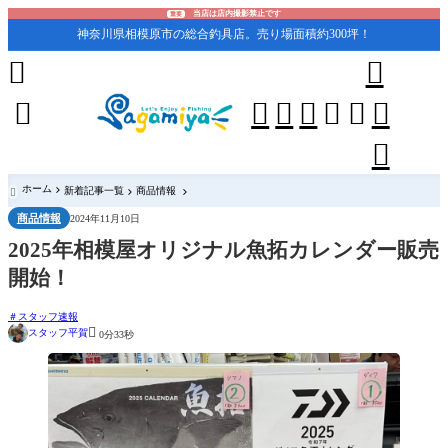
当店は店内撮影禁止です
重要
神奈川県相模原市の総合釣具店。売り場面積約300坪！










ホーム
新着記事一覧
商品情報

商品情報
2024年11月10日
2025年相模屋オリジナル魚拓カレンダー販売
開始！
スタッフ速報

スタッフ平賀
0分33秒