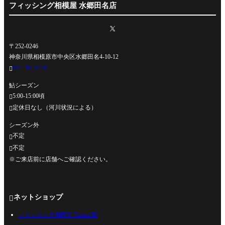
フィッシング相模屋 水郷田名店
〒252-0246
神奈川県相模原市中央区水郷田名4-10-12
042-762-0330

鮎シーズン
5:00-15:00頃

定休日なし（河川状況による）

シーズン外
不定

不定

※ご来店前に店舗へご確認ください。
ネットショップ

フィッシング相模屋 Yahoo!店