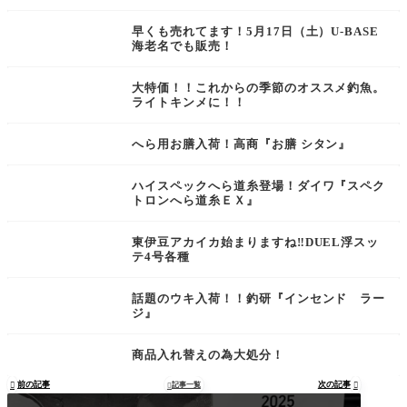
早くも売れてます！5月17日（土）U-BASE
海老名でも販売！
大特価！！これからの季節のオススメ釣魚。
ライトキンメに！！
へら用お膳入荷！高商『お膳 シタン』
ハイスペックへら道糸登場！ダイワ『スペク
トロンへら道糸ＥＸ』
東伊豆アカイカ始まりますね‼︎DUEL浮スッ
テ4号各種
話題のウキ入荷！！釣研『インセンド ラー
ジ』
商品入れ替えの為大処分！
前の記事
次の記事

記事一覧

