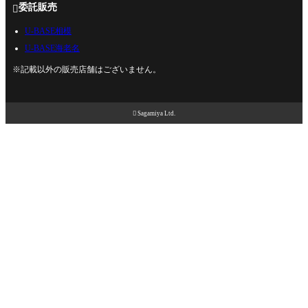
委託販売

U-BASE相模
U-BASE海老名
※記載以外の販売店舗はございません。

Sagamiya Ltd.