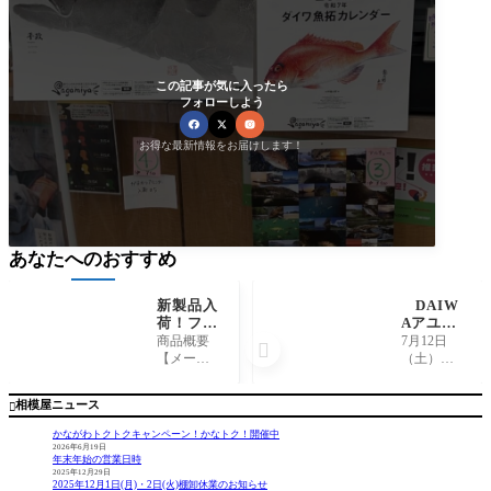
この記事が気に入ったら
フォローしよう
お得な最新情報をお届けします！
あなたへのおすすめ
新製品入
DAIW
荷！フジ
Aアユイ
ワラ『ト
ングバト
商品概要
7月12日

ラフグシ
ルin相模
【メーカ
（土）にD
ンカー30
川にお邪
ー】 フ
AIWAアユ
号グロ
魔しまし
ジワラ
イングバ
相模屋ニュース

ー/蛍光
た！
【商品
トルin相模
オレン
名】 ト
川が相模
かながわトクトクキャンペーン！かなトク！開催中
ジ/蛍光
ラフグシ
川の三川
2026年6月19日
年末年始の営業日時
イエロ
ンカー30
合流エリ
2025年12月29日
ー』
号グロー/
アで開催
2025年12月1日(月)・2日(火)棚卸休業のお知らせ