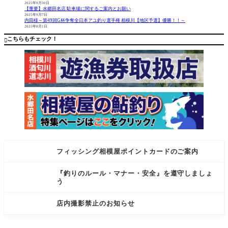
蛍光オレ
されまし
2025年9月30日
【重要】水郷田名店 駐車場に関するご案内とお願い
ンジ/蛍光
た。参加
2025年9月7日
イエロー
者が大会
内田様～第49回G杯争奪全日本アユ釣り選手権 相模川【地区予選】優勝！！～
2025年8月1日
コメント
をされて
フジワラ
いる最中
こちらもチェック！

の新製品
にちょこ
フィッシング相模屋ポイントカードのご案内
『釣りのルール・マナー・安全』を遵守しましょ
う
店内撮影禁止のお知らせ