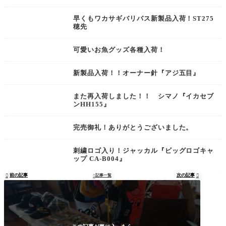
早くもワカサギバリバス新製品入荷！ST275
穂先
可愛いお魚グッズ各種入荷！
新製品入荷！！オーナー針『アジ五目』
また再入荷しました！！ シマノ『イカセブ
ンHH155』
完売御礼！ありがとうございました。
刺繍ロゴ入り！ジャッカル『ビッグロゴキャ
ップ CA-B004』
前の記事
次の記事

記事一覧

