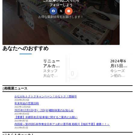
この記事が気に入ったら
フォローしよう
お得な最新情報をお届けします！
あなたへのおすすめ
リニュー
2024年6
アルカラ
月15日
ー入荷！
（土）相
スタッフ
今シーズ

ジャンプ
模川釣
大山で
ン初の鮎
ライズ
果 流し
す！ ぶっ
釣りは流
『ぶっ飛
毛鉤釣
飛び君95S
し毛鉤か
相模屋ニュース

び君95
り す～
のリニュ
らスター
S』
やん様
ーアルカ
ト。 4時半
かながわトクトクキャンペーン！かなトク！開催中
ラーが入
の日の出
2026年6月19日
年末年始の営業日時
荷しまし
から5時間
2025年12月29日
た。 ま
ほどの釣
2025年12月1日(月)・2日(火)棚卸休業のお知らせ
た、限定
行。 多点
2025年9月30日
【重要】水郷田名店 駐車場に関するご案内とお願い
カラーも
がけはな
2025年9月7日
入ってい
かったけ
内田様～第49回G杯争奪全日本アユ釣り選手権 相模川【地区予選】優勝！！～
2025年8月1日
ますので
どコンス
お早め
タントに1
こちらもチェック！