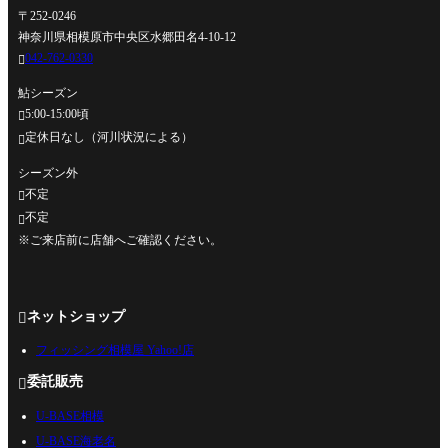
〒252-0246
神奈川県相模原市中央区水郷田名4-10-12
042-762-0330

鮎シーズン
5:00-15:00頃

定休日なし（河川状況による）

シーズン外
不定

不定

※ご来店前に店舗へご確認ください。
ネットショップ

フィッシング相模屋 Yahoo!店
委託販売

U-BASE相模
U-BASE海老名