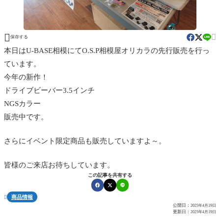


保存する
本日はU-BASE相模にてO.S.P相模屋オリカラの先行販売を行っ
ています。
今年の新作！
ドライブビーバー3.5インチ
NGSカラー
販売中です。
さらにイベント限定商品も販売していますよ～。
皆様のご来店お待ちしています。
この記事を共有する
商品情報

公開日：
2025年4月19日
更新日：
2025年4月19日