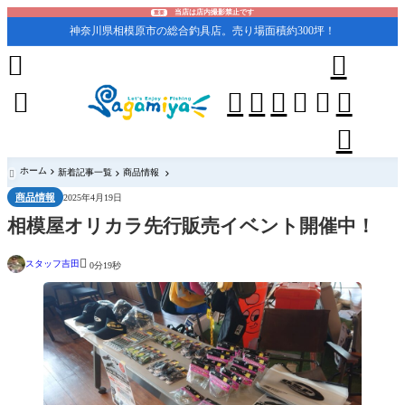
当店は店内撮影禁止です
重要
神奈川県相模原市の総合釣具店。売り場面積約300坪！










ホーム
新着記事一覧
商品情報

商品情報
2025年4月19日
相模屋オリカラ先行販売イベント開催中！

スタッフ吉田
0分19秒