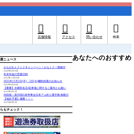




店舗情報
アクセス
問い合わせ
検索
あなたへのおすすめ
屋ニュース
かながわトクトクキャンペーン！かなトク！開催中
2026年6月19日
年末年始の営業日時
2025年12月29日
2025年12月1日(月)・2日(火)棚卸休業のお知らせ
2025年9月30日
【重要】水郷田名店 駐車場に関するご案内とお願い
2025年9月7日
内田様～第49回G杯争奪全日本アユ釣り選手権 相模川
【地区予選】優勝！！～
2025年8月1日
らもチェック！