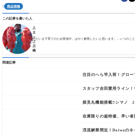
商品情報

この記事を書いた人
ス
タ
ッ
ただいま子育てのため禁漁中。はやく解禁したいと思います。…いつのことやら
フ
川
嶋
関連記事
注目のへら竿入荷！グロー
スタッフ吉田愛用ライン！
探見丸機能搭載‼︎シマノ 2
在庫限りの超特価、早い者
渓流解禁間近！Daiwaの