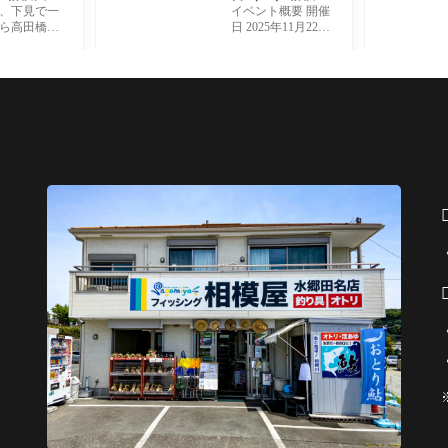
友釣り コ
×宮澤大王のDA
、下見で一
イベント概要 開催
様
IWAカワハギレ
ら高田橋上
日 2025年11月22日
ベルアップ教室
ろうろしま
（土） 開催時間 06:
＆カワハギ体験
、強風で参
00-14:30 開催場所
会
た。アユは
佐島 志平丸 参加
一匹でした
費 （1）11,000円
 水郷田名店
（船・氷・アサリ1
袋代込み）