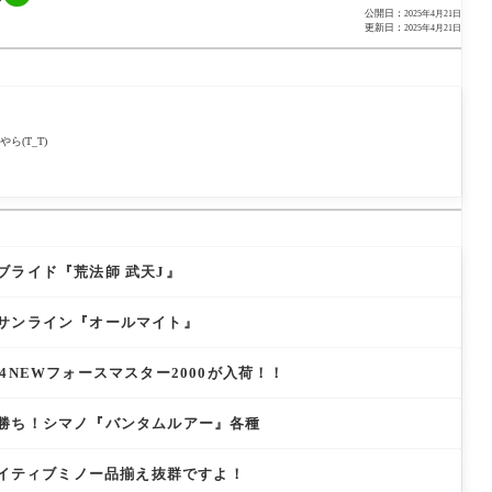
公開日：
2025年4月21日
更新日：
2025年4月21日
(T_T)
ブライド『荒法師 武天J』
サンライン『オールマイト』
4NEWフォースマスター2000が入荷！！
勝ち！シマノ『バンタムルアー』各種
ネイティブミノー品揃え抜群ですよ！