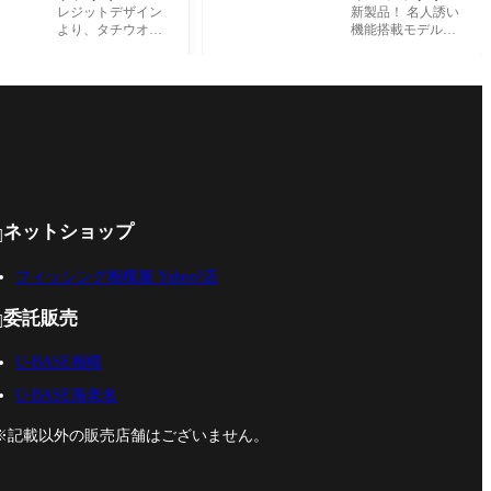
UADタチウオジ
ールCRS＋入
レジットデザイン
新製品！ 名人誘い
ギングモデル』
荷！
より、タチウオジ
機能搭載モデルに
ギングに人気のロ
なります。 持ちや
ッドが在庫限りの
すく、軽い！！ お
大特価となってい
すすめワカサギ電
ます。 SKC62ML-T
動リールです🎵
ACHIUO 全長:1.88
m・標準自重:158g
ネットショップ

フィッシング相模屋 Yahoo!店
委託販売

U-BASE相模
U-BASE海老名
※記載以外の販売店舗はございません。