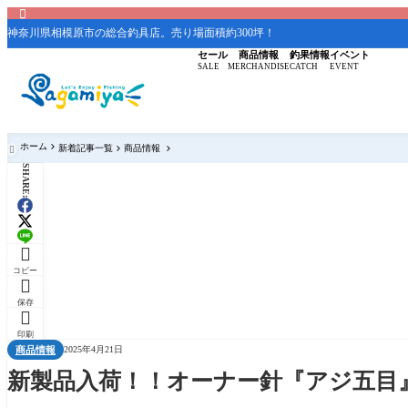

神奈川県相模原市の総合釣具店。売り場面積約300坪！
セール
商品情報
釣果情報
イベント
SALE
MERCHANDISE
CATCH
EVENT
ホーム
新着記事一覧
商品情報

SHARE:

コピー

保存

印刷
商品情報
2025年4月21日
新製品入荷！！オーナー針『アジ五目