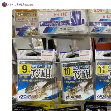

スタッフ川嶋
0分38秒