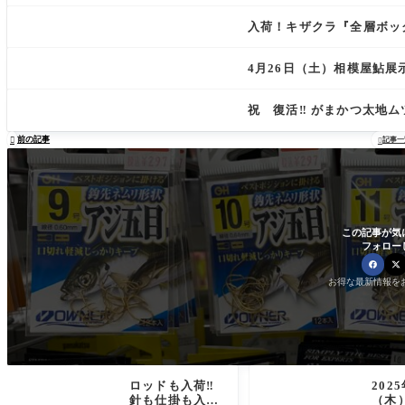
入荷！キザクラ『全層ボッ
4月26日（土）相模屋鮎
祝 復活‼︎ がまかつ太地ム
前の記事

記事一

この記事が気
フォロー
お得な最新情報を
ロッドも入荷‼︎
202
針も仕掛も入
（木