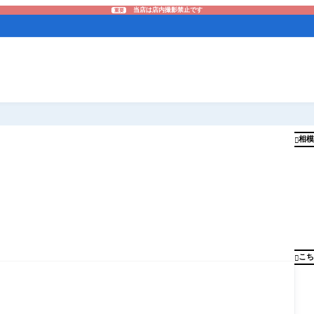
当店は店内撮影禁止です
重要
相模

こち

』