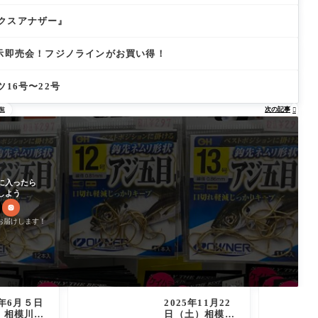
クスアナザー』
展示即売会！フジノラインがお買い得！
ツ16号〜22号
次の記事
覧

に入ったら
しよう
お届けします！
5年6月５日
2025年11月22
）相模川釣
日（土）相模屋