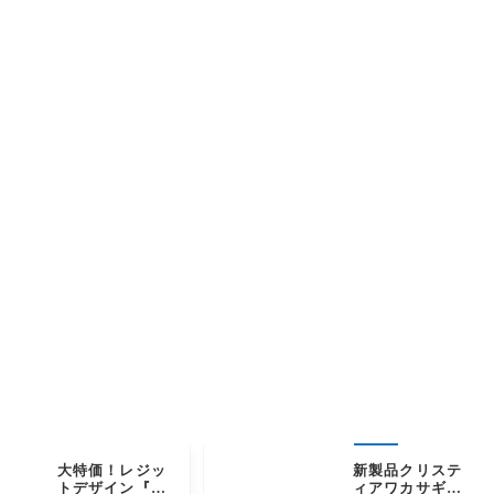
大特価！レジッ
新製品クリステ
トデザイン『SK
ィアワカサギリ