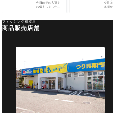
荷‼︎X-DAYが楽
果 
先日は竿の入荷を
今日は
しみですね‼︎
ムロ
お伝えしました
本瀬か
が、今回は話題の
迄、う
新製品の針や仕掛
したが
けが入荷しまし
りまし
フィッシング相模屋
た。 まだまだ、皆
何とか
商品販売店舗
さんも色々模索し
けど…
ながら、仕
スタッ