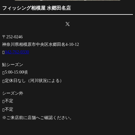
フィッシング相模屋 水郷田名店
〒252-0246
神奈川県相模原市中央区水郷田名4-10-12
042-762-0330

鮎シーズン
5:00-15:00頃

定休日なし（河川状況による）

シーズン外
不定

不定

※ご来店前に店舗へご確認ください。