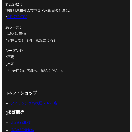
〒252-0246
神奈川県相模原市中央区水郷田名4-10-12
042-762-0330

鮎シーズン
5:00-15:00頃

定休日なし（河川状況による）

シーズン外
不定

不定

※ご来店前に店舗へご確認ください。
ネットショップ

フィッシング相模屋 Yahoo!店
委託販売

U-BASE相模
U-BASE海老名