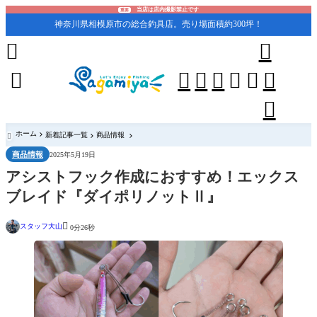
当店は店内撮影禁止です
重要
神奈川県相模原市の総合釣具店。売り場面積約300坪！










ホーム
新着記事一覧
商品情報

商品情報
2025年5月19日
アシストフック作成におすすめ！エックス
ブレイド『ダイポリノットⅡ』

スタッフ大山
0分26秒