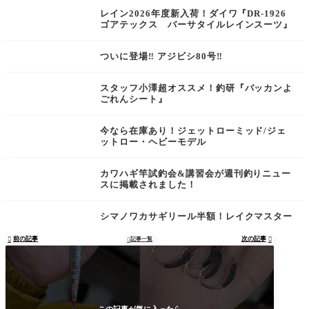
レイン2026年度新入荷！ダイワ『DR-1926
ゴアテックス バーサタイルレインスーツ』
ついに登場‼︎ アジビシ80号‼︎
スタッフ小澤超オススメ！釣研『バッカンよ
ごれんシート』
今なら在庫あり！ジェットローミッド/ジェ
ットロー・ヘビーモデル
カワハギ竿試釣会&講習会が週刊釣りニュー
スに掲載されました！
シマノワカサギリール半額！レイクマスター
前の記事
次の記事

記事一覧

