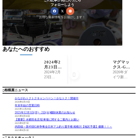
この記事が気に入ったら
フォローしよう
お得な最新情報をお届けします！
あなたへのおすすめ
2024年2
マグマッ
月23日
クス-Gモ
（金）〜
ーター搭
2024年2月
2026年ダ

25日
載！！シ
23日
イワ新製
（日）が
ングルギ
（金）24
品電動リ
まかつ鮎
アのハイ
日（土）2
ールが入
相模屋ニュース

ルアーゲ
パワーモ
5日（日）
荷しまし
ーム『L
デル！ダ
の2024相
た。今回
かながわトクトクキャンペーン！かなトク！開催中
UXXE 舞
イワ『シ
模屋鮎竿&
の「シー
2026年6月19日
年末年始の営業日時
香』展示
ーボーグ
鮎用品早
ボーグ500
2025年12月29日
受注会開
500Ｊ』
期展示受
J」は名前
2025年12月1日(月)・2日(火)棚卸休業のお知らせ
催
登場！！
注会中に
の「G」は
2025年9月30日
【重要】水郷田名店 駐車場に関するご案内とお願い
て、がま
なくなり
2025年9月7日
かつ鮎ル
ました
内田様～第49回G杯争奪全日本アユ釣り選手権 相模川【地区予選】優勝！！～
2025年8月1日
アーゲー
が、モー
ムのNEW
ター3年30
こちらもチェック！