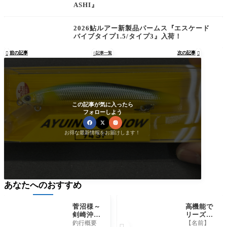
ASHI』
2026鮎ルアー新製品パームス『エスケード
バイブタイプ1.5/タイプ3』入荷！
前の記事
次の記事

記事一覧


この記事が気に入ったら
フォローしよう
お得な最新情報をお届けします！
あなたへのおすすめ
菅沼様～
高機能で
剣崎沖/
リーズナ
マダイ85
ブル！ダ
釣行概要
【名前】