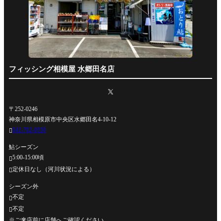
フィッシング相模屋 水郷田名店
〒252-0246
神奈川県相模原市中央区水郷田名4-10-12
042-762-0330

鮎シーズン
5:00-15:00頃

定休日なし（河川状況による）

シーズン外
不定

不定

※ご来店前に店舗へご確認ください。