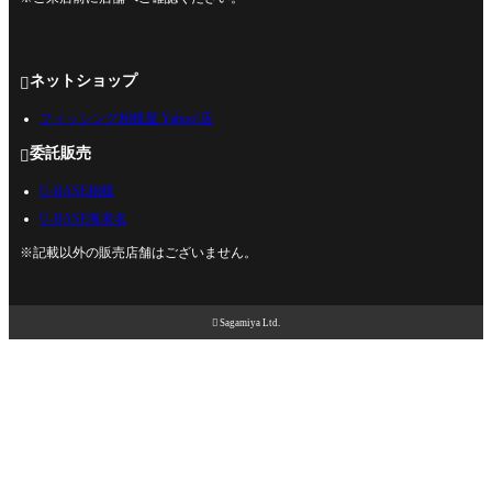
ネットショップ

フィッシング相模屋 Yahoo!店
委託販売

U-BASE相模
U-BASE海老名
※記載以外の販売店舗はございません。

Sagamiya Ltd.