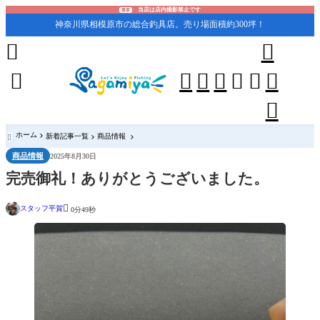
当店は店内撮影禁止です
重要
神奈川県相模原市の総合釣具店。売り場面積約300坪！










ホーム
新着記事一覧
商品情報

商品情報
2025年8月30日
完売御礼！ありがとうございました。

スタッフ平賀
0分49秒