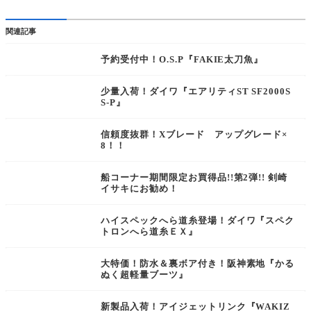
関連記事
予約受付中！O.S.P『FAKIE太刀魚』
少量入荷！ダイワ『エアリティST SF2000S
S-P』
信頼度抜群！Xブレード アップグレード×
8！！
船コーナー期間限定お買得品!!第2弾!! 剣崎
イサキにお勧め！
ハイスペックへら道糸登場！ダイワ『スペク
トロンへら道糸ＥＸ』
大特価！防水＆裏ボア付き！阪神素地『かる
ぬく超軽量ブーツ』
新製品入荷！アイジェットリンク『WAKIZ