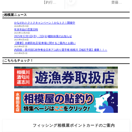

cm/7k
イワ『D
【釣行
齋藤か
g〜5.7kg
R-3625
日】 202
おり【店
計2匹～
レインマ
5年11月30
舗内の主
相模屋ニュース

ックス
日【場
な販売コ
レインス
所】 剣
ーナー】
かながわトクトクキャンペーン！かなトク！開催中
ーツ』
崎沖【船
ウェア--
2026年6月19日
年末年始の営業日時
宿】 伝
------------
2025年12月29日
五郎丸
商品概要
2025年12月1日(月)・2日(火)棚卸休業のお知らせ
【釣
【メーカ
2025年9月30日
【重要】水郷田名店 駐車場に関するご案内とお願い
果】・マ
ー】 ダ
2025年9月7日
ダイ…85c
イワ【商
内田様～第49回G杯争奪全日本アユ釣り選手権 相模川【地区予選】優勝！！～
2025年8月1日
m/7kg〜5.7
品名】 D
kg 計2匹
R-3625 レ
こちらもチェック！

タックル
インマ
・ロッド
フィッシング相模屋ポイントカードのご案内