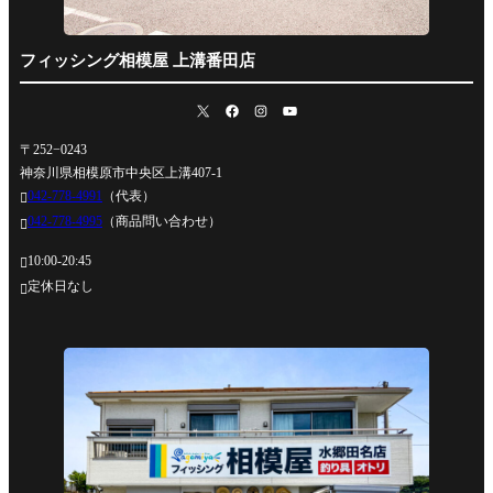
フィッシング相模屋 上溝番田店
〒252−0243
神奈川県相模原市中央区上溝407-1
042-778-4991
（代表）

042-778-4995
（商品問い合わせ）

10:00-20:45

定休日なし
