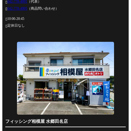
042-778-4991
（代表）

042-778-4995
（商品問い合わせ）

10:00-20:45

定休日なし

フィッシング相模屋 水郷田名店