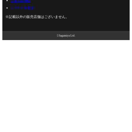
U-BASE相模
U-BASE海老名
※記載以外の販売店舗はございません。

Sagamiya Ltd.