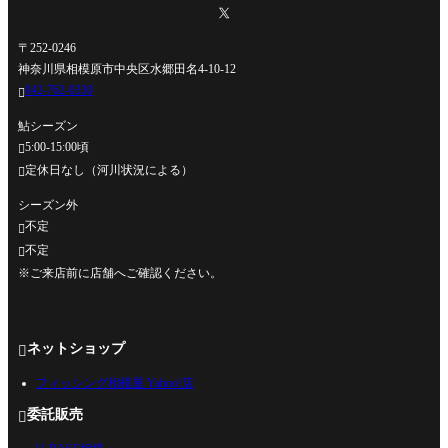
〒252-0246
神奈川県相模原市中央区水郷田名4-10-12
042-762-0330

鮎シーズン
5:00-15:00頃

定休日なし（河川状況による）

シーズン外
不定

不定

※ご来店前に店舗へご確認ください。
ネットショップ

フィッシング相模屋 Yahoo!店
委託販売
