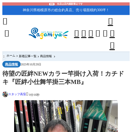
当店は店内撮影禁止です
重要
神奈川県相模原市の総合釣具店。売り場面積約300坪！










ホーム
新着記事一覧
商品情報

商品情報
2025年10月29日
待望の匠絆NEWカラー竿掛け入荷！カチド
キ『匠絆小仕舞竿掛三本MB』

スタッフ高窪
0分16秒