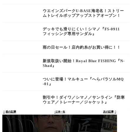
ウエインズパークU-BASE海老名！ストリー
ムトレイルポップアップストアオープン！
デッキでも滑りにくい！シマノ『FS-0911
フィッシング専用サンダル』
雨の日セール！店内釣糸がお買い得に！！
新規取扱い開始！Royal Blue FISHING『N-
Shad』
ついに登場！マルキュー『へらパラソルMQ
-01』
割引中！ダイワ／シマノ／サンライン『防寒
ウェア／トレーナー／ジャケット』
前の記事
次の記事

記事一覧

