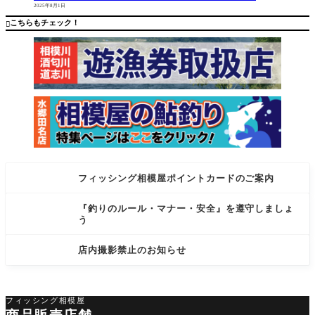
2025年8月1日
観光ボー
ジナ…37c
ト 【釣
m/4枚 タッ
こちらもチェック！

果】 ・ブ
クル ・ロ
ラ
フィッシング相模屋ポイントカードのご案内
『釣りのルール・マナー・安全』を遵守しましょ
う
店内撮影禁止のお知らせ
フィッシング相模屋