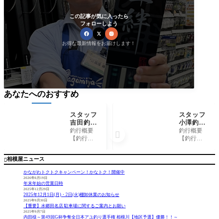
この記事が気に入ったら
フォローしよう
お得な最新情報をお届けします！
あなたへのおすすめ
スタッフ
スタッフ
吉田釣行
小澤釣行
記～津久
記～初島
釣行概要
釣行概要

井湖/ブ
第一漁
【釣行
【釣行
ラックバ
港/口太
日】 202
日】 202
ス30～4
メジナ37
4年7月31
5年3月13
相模屋ニュース

5cm/20
cm/4枚
日 【釣行
日 【釣行
匹～
～
時間】 7:
時間】 9:
かながわトクトクキャンペーン！かなトク！開催中
00-16:30く
00〜17:00
2026年6月19日
年末年始の営業日時
らい 【場
【場所】
2025年12月29日
所】 津
初島第
2025年12月1日(月)・2日(火)棚卸休業のお知らせ
久井湖
一漁港
2025年9月30日
【重要】水郷田名店 駐車場に関するご案内とお願い
【船宿】
【釣果】
2025年9月7日
津久井
・口太メ
内田様～第49回G杯争奪全日本アユ釣り選手権 相模川【地区予選】優勝！！～