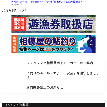
の深みと
コメント
内田様～第49回G杯争奪全日本アユ釣り選手権 相模川【地区予選】優勝！！～
2025年8月1日
瀬にて、
シマノの
釣果があ
新作ウェ
こちらもチェック！

りました
アで
フィッシング相模屋ポイントカードのご案内
『釣りのルール・マナー・安全』を遵守しましょ
う
店内撮影禁止のお知らせ
フィッシング相模屋