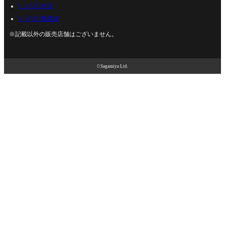
U-BASE相模
U-BASE海老名
※記載以外の販売店舗はございません。

Sagamiya Ltd.