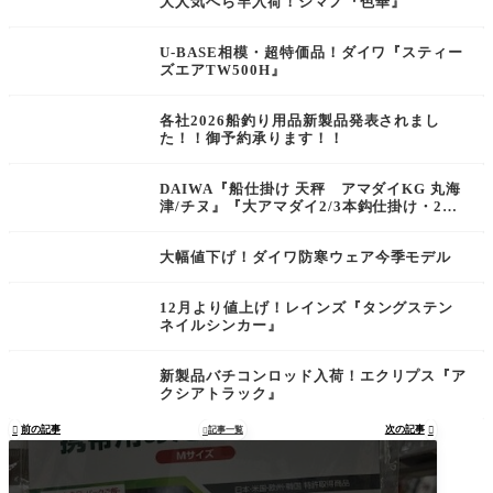
大人気へら竿入荷！シマノ『色華』
U-BASE相模・超特価品！ダイワ『スティー
ズエアTW500H』
各社2026船釣り用品新製品発表されまし
た！！御予約承ります！！
DAIWA『船仕掛け 天秤 アマダイKG 丸海
津/チヌ』『大アマダイ2/3本鈎仕掛け・2本
鈎ガン玉仕様・BIGアマダイ仕掛け』
大幅値下げ！ダイワ防寒ウェア今季モデル
12月より値上げ！レインズ『タングステン
ネイルシンカー』
新製品バチコンロッド入荷！エクリプス『ア
クシアトラック』
前の記事
次の記事

記事一覧

