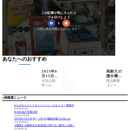
この記事が気に入ったら
フォローしよう
お得な最新情報をお届けします！
あなたへのおすすめ
2025年6
高耐久の
月15日
撥水機
（日）相
能！シマ
今日は朝
商品概要

模川釣
ノ『ウォ
早くから
【メーカ
果 友釣
ーターリ
ありがと
ー】 シ
り こん
ペル ハ
うござい
マノ 【商
相模屋ニュース

ちゃん様
ーフジッ
ました。
品名】
プシャツ
雨の中迷
ウォータ
かながわトクトクキャンペーン！かなトク！開催中
ロングス
いました
ーリペル
2026年6月19日
年末年始の営業日時
リーブ[S
が、雨も
ハーフジ
2025年12月29日
H-040
やみ高田
ップシャ
2025年12月1日(月)・2日(火)棚卸休業のお知らせ
X]』
橋上流右
ツ ロング
2025年9月30日
【重要】水郷田名店 駐車場に関するご案内とお願い
岸橋脚上
スリーブ
2025年9月7日