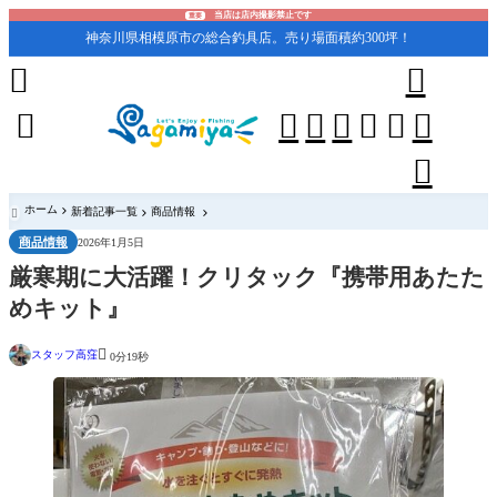
当店は店内撮影禁止です
重要
神奈川県相模原市の総合釣具店。売り場面積約300坪！










ホーム
新着記事一覧
商品情報

商品情報
2026年1月5日
厳寒期に大活躍！クリタック『携帯用あたた
めキット』

スタッフ高窪
0分19秒