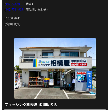
042-778-4991
（代表）

042-778-4995
（商品問い合わせ）

10:00-20:45

定休日なし

フィッシング相模屋 水郷田名店