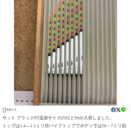


保存する
サット ブラックPT追加サイズの92と99が入荷しました。
トップは1.4→1.1ミリ径パイプトップでボディ寸は50～7ミリ刻