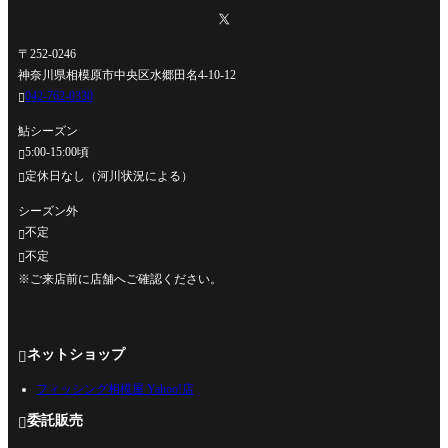
〒252-0246
神奈川県相模原市中央区水郷田名4-10-12
042-762-0330

鮎シーズン
5:00-15:00頃

定休日なし（河川状況による）

シーズン外
不定

不定

※ご来店前に店舗へご確認ください。
ネットショップ

フィッシング相模屋 Yahoo!店
委託販売
