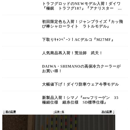
トラフグロッドのNEWモデル入荷！ダイワ
『極鋭 トラフグ187』『アナリスター ト
ラフグ195』
初回限定色も入荷！ジャンプライズ『カッ飛
び棒シャローライト ラトルモデル』
下取りｷｬﾝﾍﾟｰﾝ！ACデルコ『M27MF』
人気商品再入荷！荒法師 武天！
DAIWA・SHIMANOの高保冷力クーラーが
お買い得！
大幅値下げ！ダイワ防寒ウェア今季モデル
新製品入荷！シマノ『newフリーゲン 35
極細仕様 細糸仕様 SD標準仕様』
前の記事
次の記事

記事一覧

