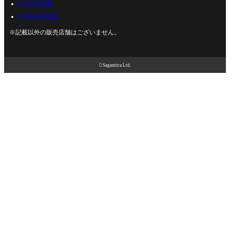
U-BASE相模
U-BASE海老名
※記載以外の販売店舗はございません。

Sagamiya Ltd.