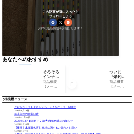
この記事が気に入ったら
フォローしよう
お得な最新情報をお届けします！
あなたへのおすすめ
そろそろ
ついに
インナー
『爆釣
の季節！
記』最終
商品概要
商品概要

ダイワ
回！
【メーカ
【メーカ
『着る暖
（株）へ
ー】 ダ
ー】
炉 ダン
ら鮒社
イワ【商
（株）へ
相模屋ニュース

ロテッ
『へら鮒
品名】
ら鮒社
ク』
10月号』
着る暖
【商品
かながわトクトクキャンペーン！かなトク！開催中
炉 ダン
名】 へ
2026年6月19日
年末年始の営業日時
ロテック
ら鮒10月
2025年12月29日
コメント
号 コメン
2025年12月1日(月)・2日(火)棚卸休業のお知らせ
朝晩は寒
ト へら鮒
2025年9月30日
【重要】水郷田名店 駐車場に関するご案内とお願い
くなって
最新号発
2025年9月7日