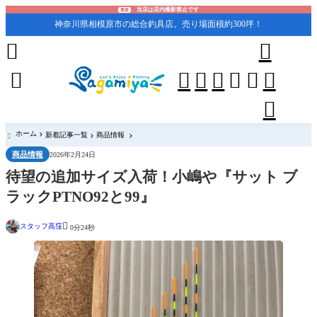
当店は店内撮影禁止です
重要
神奈川県相模原市の総合釣具店。売り場面積約300坪！










ホーム
新着記事一覧
商品情報

商品情報
2026年2月24日
待望の追加サイズ入荷！小嶋や『サット ブ
ラックPTNO92と99』

スタッフ高窪
0分24秒