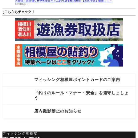
きました
売です(^O
内田様～第49回G杯争奪全日本アユ釣り選手権 相模川【地区予選】優勝！！～
2025年8月1日
ね。そろ
^) 今号の
そろあっ
見どころ
こちらもチェック！

たかイン
は、何と
言っ
フィッシング相模屋ポイントカードのご案内
『釣りのルール・マナー・安全』を遵守しましょ
う
店内撮影禁止のお知らせ
フィッシング相模屋