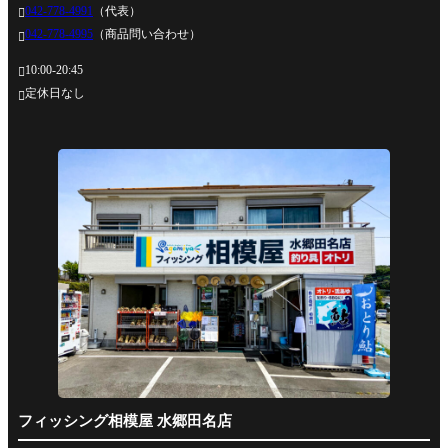
042-778-4991
（代表）

042-778-4995
（商品問い合わせ）

10:00-20:45

定休日なし

フィッシング相模屋 水郷田名店