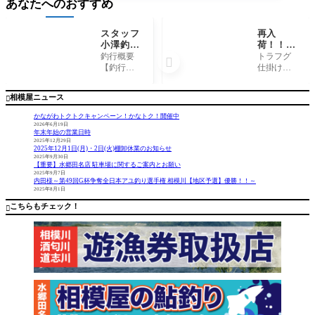
あなたへのおすすめ
スタッフ
再入
小澤釣行
荷！！フ
記～熱海
ジワラ
釣行概要
トラフグ

沖磯 カ
『トラフ
【釣行
仕掛け、
ンノン/
グ喰わせ
日】 202
オモリ40
尾長メジ
仕掛40
5年12月8
号仕様あ
相模屋ニュース

ナ…31c
号』『ト
日【釣行
ります! 最
m2枚～
ラフグシ
時間】 6:
近、大型
かながわトクトクキャンペーン！かなトク！開催中
ンカー40
30〜15:00
も釣れて
2026年6月19日
年末年始の営業日時
号』
【場所】
いて、楽
2025年12月29日
熱海沖
しみな釣
2025年12月1日(月)・2日(火)棚卸休業のお知らせ
磯 カン
りの一つ
2025年9月30日
【重要】水郷田名店 駐車場に関するご案内とお願い
ノン【釣
のトラフ
2025年9月7日
果】・尾
グ。 この
内田様～第49回G杯争奪全日本アユ釣り選手権 相模川【地区予選】優勝！！～
2025年8月1日
長メジ
時期はフ
ナ…31㎝/2
グの白子
こちらもチェック！

枚・尾
も楽し
長、口