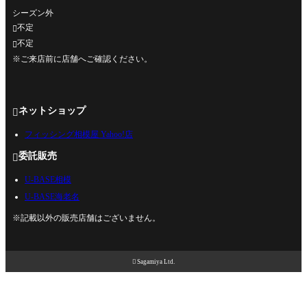
シーズン外
不定

不定

※ご来店前に店舗へご確認ください。
ネットショップ

フィッシング相模屋 Yahoo!店
委託販売

U-BASE相模
U-BASE海老名
※記載以外の販売店舗はございません。

Sagamiya Ltd.