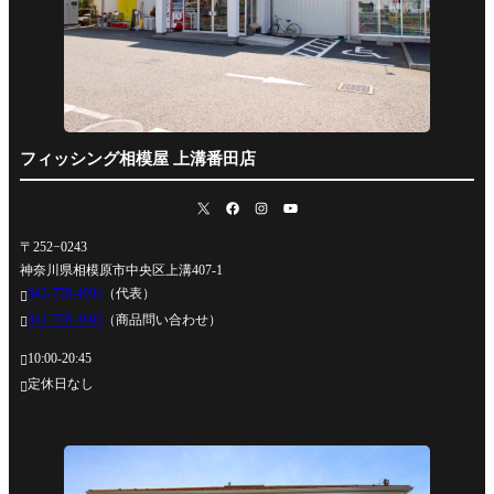
フィッシング相模屋 上溝番田店
〒252−0243
神奈川県相模原市中央区上溝407-1
042-778-4991
（代表）

042-778-4995
（商品問い合わせ）

10:00-20:45

定休日なし
