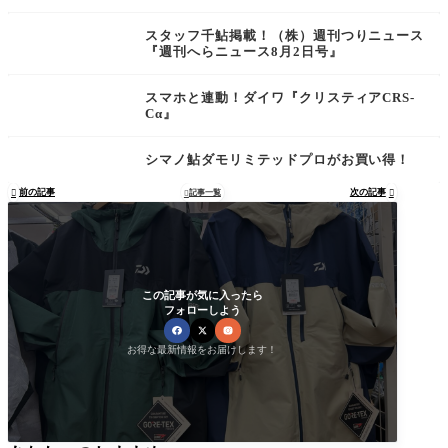
ラフグ195』
スタッフ千鮎掲載！（株）週刊つりニュース
『週刊へらニュース8月2日号』
スマホと連動！ダイワ『クリスティアCRS-
Cα』
シマノ鮎ダモリミテッドプロがお買い得！
前の記事
次の記事

記事一覧


この記事が気に入ったら
フォローしよう
お得な最新情報をお届けします！