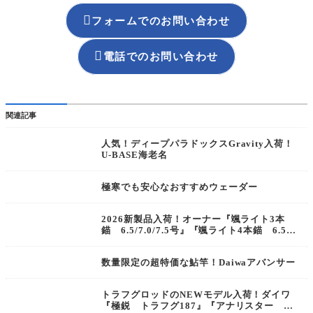

フォームでのお問い合わせ

電話でのお問い合わせ
関連記事
人気！ディープパラドックスGravity入荷！
U-BASE海老名
極寒でも安心なおすすめウェーダー
2026新製品入荷！オーナー『颯ライト3本
錨 6.5/7.0/7.5号』『颯ライト4本錨 6.5/
7.0/7.5号』
数量限定の超特価な鮎竿！Daiwaアバンサー
トラフグロッドのNEWモデル入荷！ダイワ
『極鋭 トラフグ187』『アナリスター ト