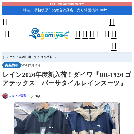
当店は店内撮影禁止です
重要
神奈川県相模原市の総合釣具店。売り場面積約300坪！










ホーム
新着記事一覧
商品情報

商品情報
2026年3月17日
レイン2026年度新入荷！ダイワ『DR-1926 ゴ
アテックス バーサタイルレインスーツ』

スタッフ齋藤
0分24秒