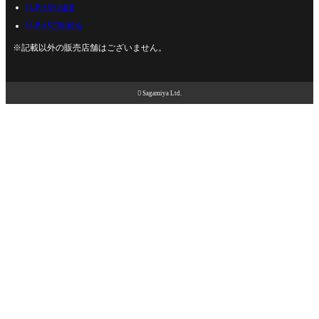
U-BASE相模
U-BASE海老名
※記載以外の販売店舗はございません。

Sagamiya Ltd.