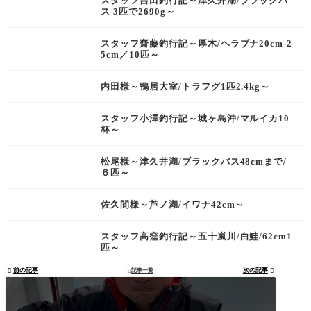
スタッフ吉田釣行記～津久井湖/ブラックバ
ス 3匹で2690g～
スタッフ齋藤釣行記～厚木/ヘラブナ20cm-2
5cm／10匹～
内田様～鴨居大室/トラフグ1匹2.4kg～
スタッフ小澤釣行記～城ヶ島沖/マルイカ10
杯～
松尾様～津久井湖/ブラックバス48cmまで/
６匹～
佐久間様～芦ノ湖/イワナ42cm～
スタッフ高窪釣行記～五十嵐川/白鮭/62cm1
匹～
前の記事
次の記事

記事一覧

