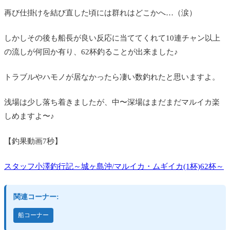
再び仕掛けを結び直した頃には群れはどこかへ…（涙）
しかしその後も船長が良い反応に当ててくれて10連チャン以上
の流しが何回か有り、62杯釣ることが出来ました♪
トラブルやハモノが居なかったら凄い数釣れたと思いますよ。
浅場は少し落ち着きましたが、中〜深場はまだまだマルイカ楽
しめますよ〜♪
【釣果動画7秒】
スタッフ小澤釣行記～城ヶ島沖/マルイカ・ムギイカ(1杯)62杯～
関連コーナー:
船コーナー