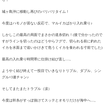
城ヶ島沖に移動し再びのバリバリタイム！
今度はハモノが居ない反応で、マルイカばかり入れ乗り♪
しかしこの最高の局面でまさかの道糸切れ！(後で分かったので
すがラインを切ったのはどうやらフグで、切られる前に釣れた
イカを水面まで追いかけきて危うくイカを食われる寸前でした)
最高の入れ乗り時間帯に仕掛け結び直し…。
ようやく結び終えて一投目でいきなりトリプル、ダブル、シン
グル×3連チャン♪
そしてまたまたトラブル（涙）
今度は幹糸がすっぽ抜けてスッテとオモリだけが海中へ…。