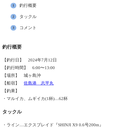
釣行概要
タックル
コメント
釣行概要
【釣行日】 2024年7月12日
【釣行時間】 6:00〜13:00
【場所】 城ヶ島沖
【船宿】
佐島港 志平丸
【釣果】
・マルイカ、ムギイカ(1杯)…62杯
タックル
・ライン…エクスブレイド『SHINJI X9 0.6号200m』