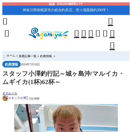
当店は店内撮影禁止です
重要
神奈川県相模原市の総合釣具店。売り場面積約300坪！










ホーム
新着記事一覧
釣果情報

釣果情報
2024年7月18日
スタッフ小澤釣行記～城ヶ島沖/マルイカ・
ムギイカ(1杯)62杯～
マルイカ

スタッフ小澤
2分38秒