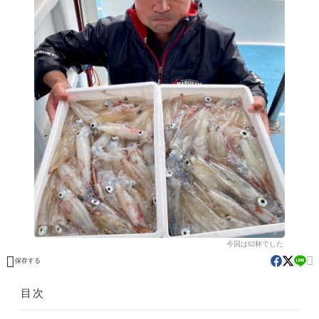
今回は62杯でした


保存する
目次