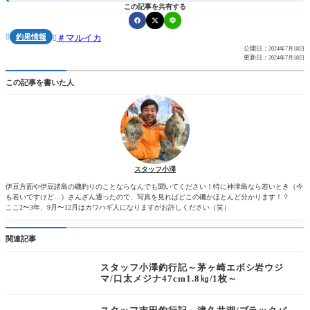
この記事を共有する
釣果情報
マルイカ


公開日：
2024年7月18日
更新日：
2024年7月18日
この記事を書いた人
スタッフ小澤
伊豆方面や伊豆諸島の磯釣りのことならなんでも聞いてください！特に神津島なら若いとき（今
も若いですけど…）さんざん通ったので、写真を見ればどこの磯かほとんど分かります！？
ここ2〜3年、9月〜12月はカワハギ人になりますがお許しください（笑）
関連記事
スタッフ小澤釣行記～茅ヶ崎エボシ岩ウジ
マ/口太メジナ47cm1.8㎏/1枚～