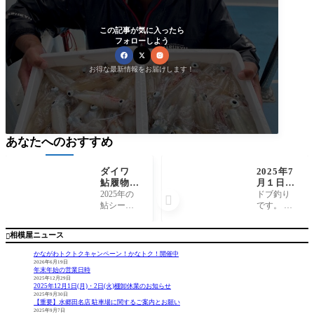
この記事が気に入ったら
フォローしよう
お得な最新情報をお届けします！
あなたへのおすすめ
ダイワ
2025年7
鮎履物フ
月１日
ェルトソ
（火）相
2025年の
ドブ釣り

ール張り
模川釣
鮎シーズ
です。 序
替え半額
果 ドブ
ンもほぼ
盤からダ
キャンペ
釣り 黒
終了とな
ブル連
相模屋ニュース

ーン
瀧天馬様
ります
発、トリ
ね。2026
プルもあ
かながわトクトクキャンペーン！かなトク！開催中
年の鮎シ
り、すご
2026年6月19日
年末年始の営業日時
ーズンに
く良いペ
2025年12月29日
向けてダ
ースで釣
2025年12月1日(月)・2日(火)棚卸休業のお知らせ
イワ鮎履
れまし
2025年9月30日
【重要】水郷田名店 駐車場に関するご案内とお願い
物フェル
た。 少し
2025年9月7日