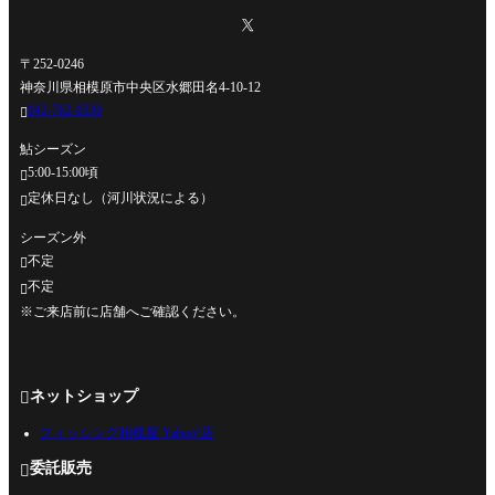
〒252-0246
神奈川県相模原市中央区水郷田名4-10-12
042-762-0330

鮎シーズン
5:00-15:00頃

定休日なし（河川状況による）

シーズン外
不定

不定

※ご来店前に店舗へご確認ください。
ネットショップ

フィッシング相模屋 Yahoo!店
委託販売
