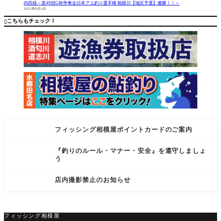
トソール
終盤にか
内田様～第49回G杯争奪全日本アユ釣り選手権 相模川【地区予選】優勝！！～
2025年8月1日
張り替え
けてペー
半額キャ
スは落ち
こちらもチェック！

ンペーン
ました
をお
が、
フィッシング相模屋ポイントカードのご案内
『釣りのルール・マナー・安全』を遵守しましょ
う
店内撮影禁止のお知らせ
フィッシング相模屋