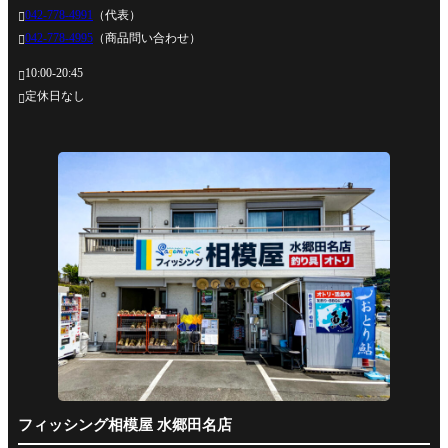
042-778-4991
（代表）

042-778-4995
（商品問い合わせ）

10:00-20:45

定休日なし

フィッシング相模屋 水郷田名店