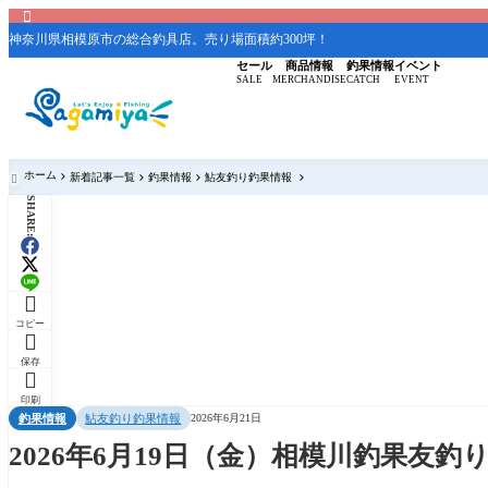

神奈川県相模原市の総合釣具店。売り場面積約300坪！
セール
商品情報
釣果情報
イベント
SALE
MERCHANDISE
CATCH
EVENT
ホーム
新着記事一覧
釣果情報
鮎友釣り釣果情報

SHARE:

コピー

保存

印刷
釣果情報
鮎友釣り釣果情報
2026年6月21日
2026年6月19日（金）相模川釣果友