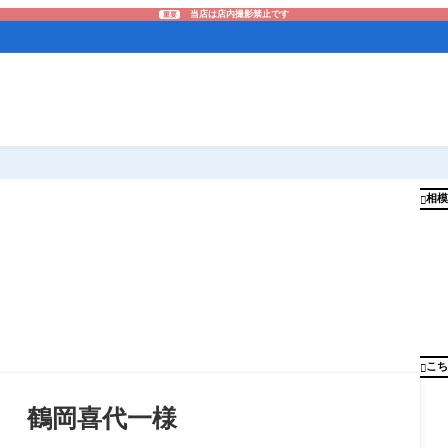
当店は店内撮影禁止です
重要
相模

こち

釣り 鶴岡喜代一様