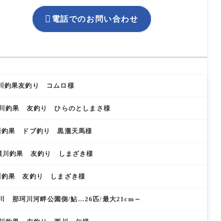

電話でのお問い合わせ
模川釣果友釣り コムロ様
相模川釣果 友釣り ひらのとしまさ様
模川釣果 ドブ釣り 黒瀧天馬様
）相模川釣果 友釣り しまざき様
模川釣果 友釣り しまざき様
 那珂川河畔公園側/鮎…26匹/最大21cm～