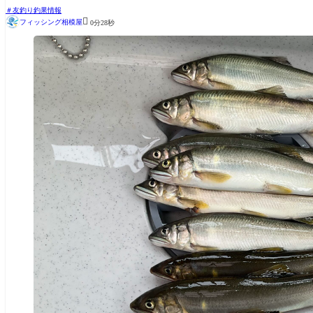
友釣り釣果情報

フィッシング相模屋
0分28秒