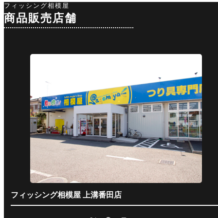
は¥2000で、中学
ました
フィッシング相模屋
生、女性、身体障
鮎コー
商品販売店舗
がい者は半額とな
トスパ
ります。道
て鮎物
フィッシング相模屋 上溝番田店