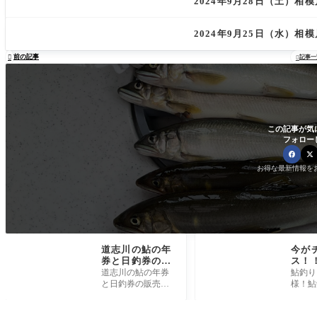
2024年9月28日（土）
2024年9月25日（水）
前の記事

記事一

この記事が気
フォロー
お得な最新情報を
道志川の鮎の年
今が
券と日釣券の販
ス！
売開始しまし
トス
道志川の鮎の年券
鮎釣り
た。
ル開
と日釣券の販売開
様！鮎
始しました。鮎年
いよラ
券は¥10000日釣券
トとな