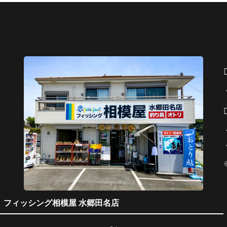
！相模屋の
所】 相模川 246
ナーもラス
下【釣果】・鮎…8
ートに向け
匹 タックル ・ロッ
が
ド…がまか
フィッシング相模屋 水郷田名店