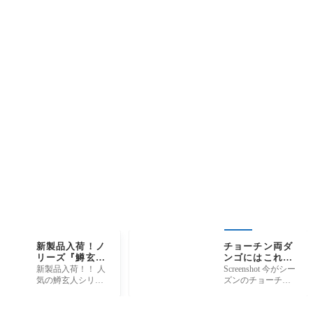
新製品入荷！ノ
チョーチン両ダ
リーズ『鱒玄
ンゴにはこれ！
人 ロキ1.2g』
忠相×相模屋コ
新製品入荷！！ 人
Screenshot 今がシー
ラボへら浮子使
気の鱒玄人シリー
ズンのチョーチン
ってみて下さ
ズのNEWスプーン
両ダンゴ釣りにと
い！
です。 巻き速度や
ても使いやすいモ