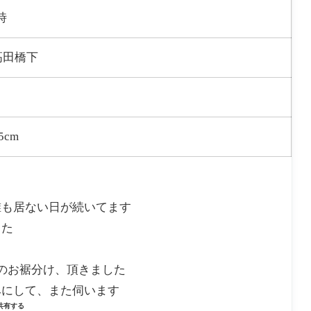
時
高田橋下
5cm
誰も居ない日が続いてます
した
のお裾分け、頂きました
みにして、また伺います
共有する