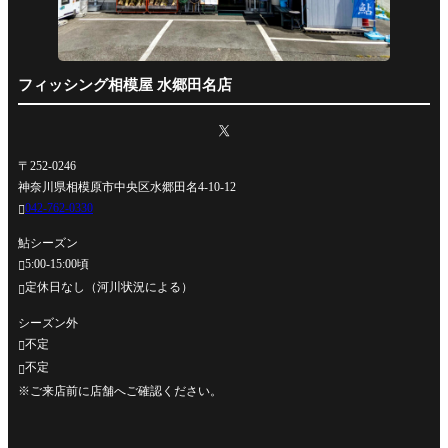
フィッシング相模屋 水郷田名店
〒252-0246
神奈川県相模原市中央区水郷田名4-10-12
042-762-0330

鮎シーズン
5:00-15:00頃

定休日なし（河川状況による）

シーズン外
不定

不定

※ご来店前に店舗へご確認ください。