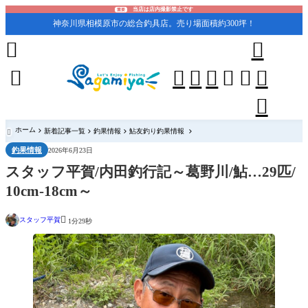
当店は店内撮影禁止です
重要
神奈川県相模原市の総合釣具店。売り場面積約300坪！










ホーム
新着記事一覧
釣果情報
鮎友釣り釣果情報

釣果情報
2026年6月23日
スタッフ平賀/内田釣行記～葛野川/鮎…29匹/
10cm-18cm～

スタッフ平賀
1分29秒