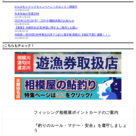
勝ちで
ありがと
サンライ
す！
うござい
ンライフ
かながわトクトクキャンペーン！かなトク！開催中
ました。
ジャケッ
2026年6月19日
年末年始の営業日時
鮎釣りフ
トSUL−24
2025年12月29日
ァンの皆
0が驚くべ
2025年12月1日(月)・2日(火)棚卸休業のお知らせ
様に超お
き超×3特
2025年9月30日
【重要】水郷田名店 駐車場に関するご案内とお願い
買い得品
価！！！
2025年9月7日
のご案内
そしてロ
内田様～第49回G杯争奪全日本アユ釣り選手権 相模川【地区予選】優勝！！～
2025年8月1日
です。が
ッドケー
ま鮎競技S
スコーナ
こちらもチェック！

P V7の硬
ーから
フィッシング相模屋ポイントカードのご案内
『釣りのルール・マナー・安全』を遵守しましょ
う