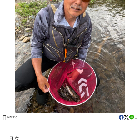


保存する
目次