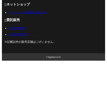
ネットショップ

フィッシング相模屋 Yahoo!店
委託販売

U-BASE相模
U-BASE海老名
※記載以外の販売店舗はございません。

Sagamiya Ltd.