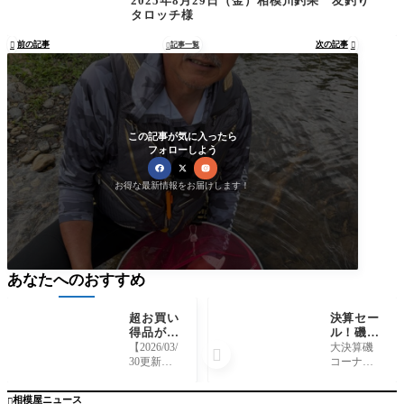
2025年8月29日（金）相模川釣果 友釣り
タロッチ様
前の記事
次の記事

記事一覧


この記事が気に入ったら
フォローしよう
お得な最新情報をお届けします！
あなたへのおすすめ
超お買い
決算セー
得品がま
ル！磯コ
鮎『競技
ーナー超
【2026/03/
大決算磯

SP V7』
目玉品pa
30更新】
コーナー
が数量限
rt3！
完売し
超目玉品
定早い者
ました、
第三弾！
相模屋ニュース
