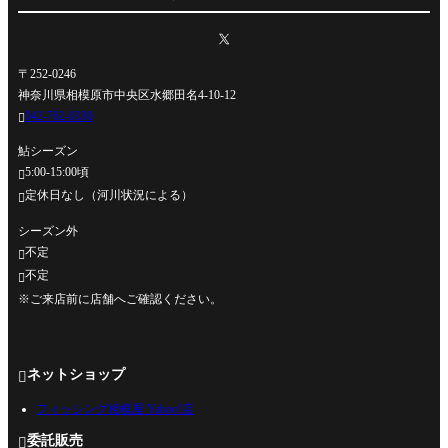
〒252-0246
神奈川県相模原市中央区水郷田名4-10-12
042-762-0330

鮎シーズン
5:00-15:00頃

定休日なし（河川状況による）

シーズン外
不定

不定

※ご来店前に店舗へご確認ください。
ネットショップ

フィッシング相模屋 Yahoo!店
委託販売
