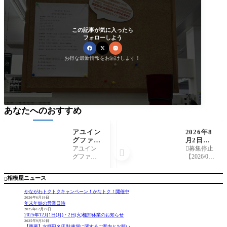
この記事が気に入ったら
フォローしよう
お得な最新情報をお届けします！
あなたへのおすすめ
アユイン
2026年8
グファン
月2日
の皆様必
（日）20
アユイン
募集停止

見！今年
26年相模
グファン
【2026/06/
は相模屋
屋鮎ルア
の皆様！2
23】定員
オリジナ
ー釣り体
025年相模
になりま
相模屋ニュース

ルカラー
験会＆講
屋から鮎
したので
作りまし
習会開催
シーズン
募集を停
かながわトクトクキャンペーン！かなトク！開催中
た！
に向けてD
止しまし
2026年6月19日
年末年始の営業日時
aiwaアユイ
た。あり
2025年12月29日
ングミノ
がとうご
2025年12月1日(月)・2日(火)棚卸休業のお知らせ
ー94SFの
ざいまし
2025年9月30日
【重要】水郷田名店 駐車場に関するご案内とお願い