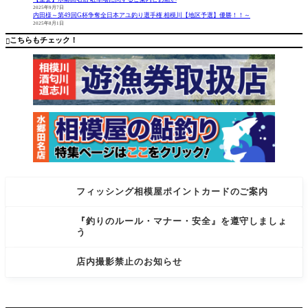
オリジナ
た。 イベ
2025年9月7日
ルカラー
ント概要
内田様～第49回G杯争奪全日本アユ釣り選手権 相模川【地区予選】優勝！！～
2025年8月1日
を発売さ
開催日 202
せて頂き
6年8月2日
こちらもチェック！

ます！
（日
フィッシング相模屋ポイントカードのご案内
『釣りのルール・マナー・安全』を遵守しましょ
う
店内撮影禁止のお知らせ