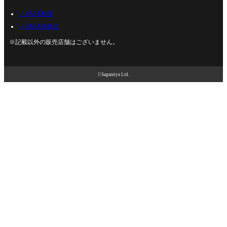
U-BASE相模
U-BASE海老名
※記載以外の販売店舗はございません。

Sagamiya Ltd.