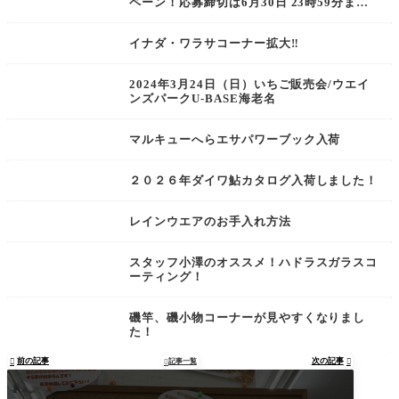
ペーン！応募締切は6月30日 23時59分ま
で！
イナダ・ワラサコーナー拡大‼︎
2024年3月24日（日）いちご販売会/ウエイ
ンズパークU-BASE海老名
マルキューへらエサパワーブック入荷
２０２６年ダイワ鮎カタログ入荷しました！
レインウエアのお手入れ方法
スタッフ小澤のオススメ！ハドラスガラスコ
ーティング！
磯竿、磯小物コーナーが見やすくなりまし
た！
前の記事
次の記事

記事一覧

