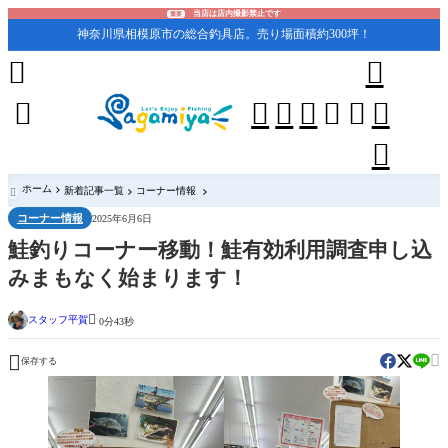
当店は店内撮影禁止です
重要
神奈川県相模原市の総合釣具店。売り場面積約300坪！










ホーム
新着記事一覧
コーナー情報

コーナー情報
2025年6月6日
鮭釣りコーナー移動！鮭有効利用調査申し込
みまもなく始まります！

スタッフ平賀
0分43秒


保存する