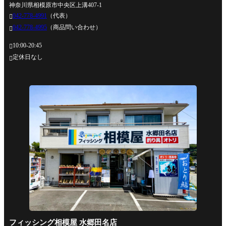
神奈川県相模原市中央区上溝407-1
042-778-4991
（代表）

042-778-4995
（商品問い合わせ）

10:00-20:45

定休日なし

フィッシング相模屋 水郷田名店