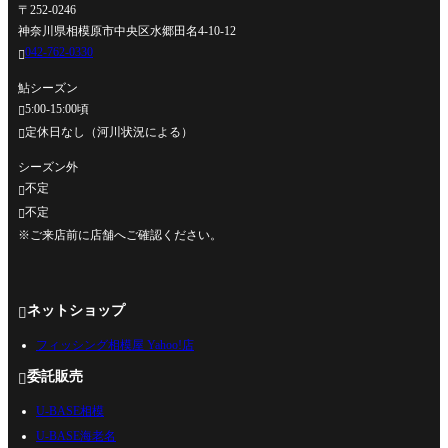
〒252-0246
神奈川県相模原市中央区水郷田名4-10-12
042-762-0330

鮎シーズン
5:00-15:00頃

定休日なし（河川状況による）

シーズン外
不定

不定

※ご来店前に店舗へご確認ください。
ネットショップ

フィッシング相模屋 Yahoo!店
委託販売

U-BASE相模
U-BASE海老名