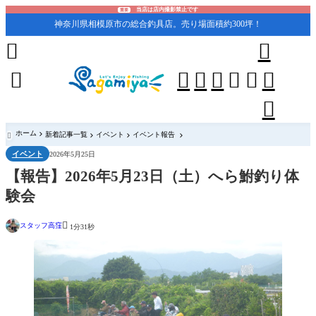
当店は店内撮影禁止です
重要
神奈川県相模原市の総合釣具店。売り場面積約300坪！










ホーム
新着記事一覧
イベント
イベント報告

イベント
2026年5月25日
【報告】2026年5月23日（土）へら鮒釣り体
験会

スタッフ高窪
1分31秒