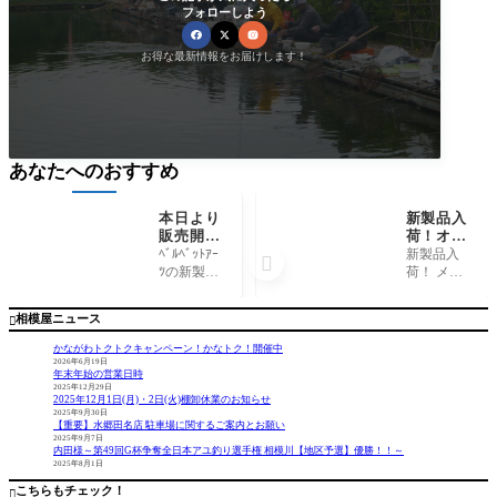
フォローしよう
お得な最新情報をお届けします！
あなたへのおすすめ
本日より
新製品入
NEW
販売開
荷！オフ
始！ﾍﾞﾙ
ィスユー
ﾍﾞﾙﾍﾞｯﾄｱｰ
新製品入

ﾍﾞｯﾄｱｰﾂ
カリ『B
ﾂの新製品
荷！ メチ
『ﾌｫﾙﾃ1.
CRアル
『ﾌｫﾙﾃ1.5
ャクチャ
5g』
ミ０．４
ｇ』！ 本
釣れてい
相模屋ニュース

g限定カ
日より販
るBCRア
ラー』
売開始で
ルミ０．
かながわトクトクキャンペーン！かなトク！開催中
す。 全色
４gの限定
2026年6月19日
年末年始の営業日時
入荷して
カラーが
2025年12月29日
います。
入りまし
2025年12月1日(月)・2日(火)棚卸休業のお知らせ
数量制限
た。 少量
2025年9月30日
【重要】水郷田名店 駐車場に関するご案内とお願い
はしてい
入荷です
2025年9月7日
ませんの
のでお早
内田様～第49回G杯争奪全日本アユ釣り選手権 相模川【地区予選】優勝！！～
2025年8月1日
でお好
めに…。
只今、相
こちらもチェック！
