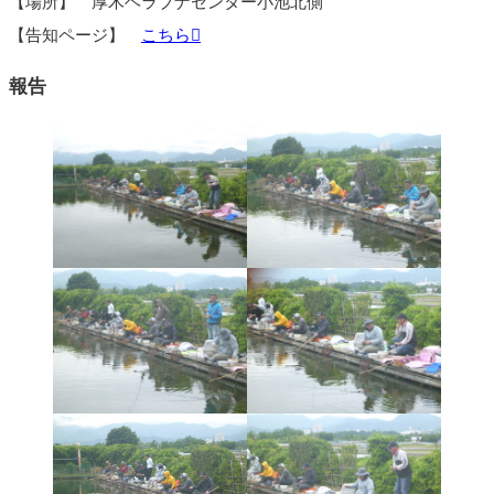
【場所】 厚木ヘラブナセンター小池北側
【告知ページ】
こちら
報告