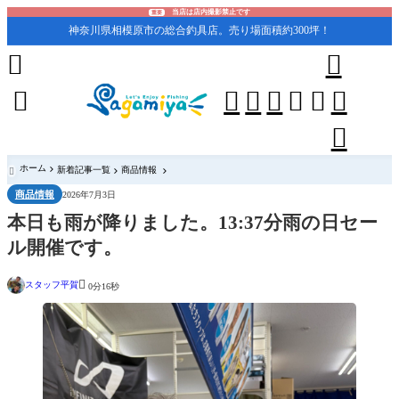
当店は店内撮影禁止です
重要
神奈川県相模原市の総合釣具店。売り場面積約300坪！










ホーム
新着記事一覧
商品情報

商品情報
2026年7月3日
本日も雨が降りました。13:37分雨の日セー
ル開催です。

スタッフ平賀
0分16秒