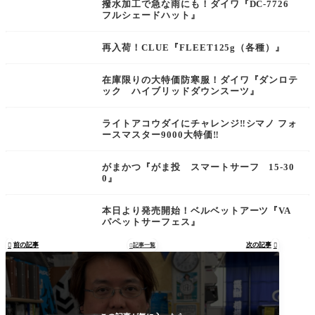
撥水加工で急な雨にも！ダイワ『DC-7726
フルシェードハット』
再入荷！CLUE『FLEET125g（各種）』
在庫限りの大特価防寒服！ダイワ『ダンロテ
ック ハイブリッドダウンスーツ』
ライトアコウダイにチャレンジ‼︎シマノ フォ
ースマスター9000大特価‼︎
がまかつ『がま投 スマートサーフ 15-30
0』
本日より発売開始！ベルベットアーツ『VA
パペットサーフェス』
前の記事
次の記事

記事一覧

