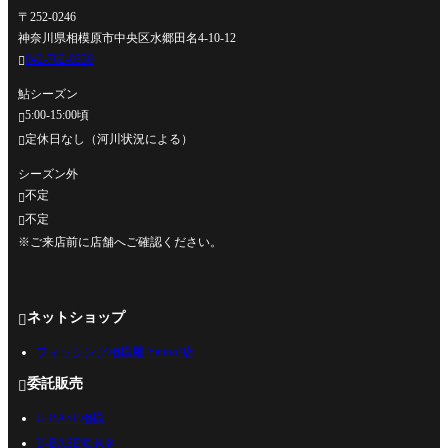
〒252-0246
神奈川県相模原市中央区水郷田名4-10-12
042-762-0330

鮎シーズン
5:00-15:00頃

定休日なし（河川状況による）

シーズン外
不定

不定

※ご来店前に店舗へご確認ください。
ネットショップ

フィッシング相模屋 Yahoo!店
委託販売

U-BASE相模
U-BASE海老名