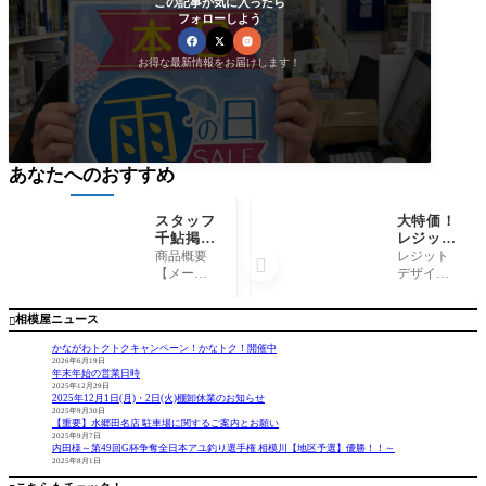
この記事が気に入ったら
フォローしよう
お得な最新情報をお届けします！
あなたへのおすすめ
スタッフ
大特価！
千鮎掲
レジット
載！
デザイン
商品概要
レジット

（株）コ
『SKUA
【メーカ
デザイン
スミック
Dタチウ
ー】
より、タ
出版『A
オジギン
（株）コ
チウオジ
相模屋ニュース

nglingfa
グモデ
スミック
ギングに
n 3月
ル』
出版 【商
人気のロ
かながわトクトクキャンペーン！かなトク！開催中
号』
品名】 A
ッドが在
2026年6月19日
年末年始の営業日時
nglingfan 3
庫限りの
2025年12月29日
月号 コメ
大特価と
2025年12月1日(月)・2日(火)棚卸休業のお知らせ
ント アン
なってい
2025年9月30日
【重要】水郷田名店 駐車場に関するご案内とお願い
グリング
ます。 SK
2025年9月7日
ファン最
C62ML-TA
内田様～第49回G杯争奪全日本アユ釣り選手権 相模川【地区予選】優勝！！～
2025年8月1日
新号発売
CHIUO 全
です！(o^^
長:1.88m・