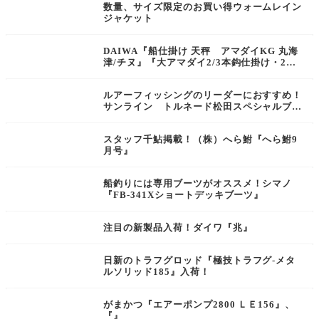
数量、サイズ限定のお買い得ウォームレイン
ジャケット
DAIWA『船仕掛け 天秤 アマダイKG 丸海
津/チヌ』『大アマダイ2/3本鈎仕掛け・2本
鈎ガン玉仕様・BIGアマダイ仕掛け』
ルアーフィッシングのリーダーにおすすめ！
サンライン トルネード松田スペシャルブラ
ックストリーム！
スタッフ千鮎掲載！（株）へら鮒『へら鮒9
月号』
船釣りには専用ブーツがオススメ！シマノ
『FB-341Xショートデッキブーツ』
注目の新製品入荷！ダイワ『兆』
日新のトラフグロッド『極技トラフグ-メタ
ルソリッド185』入荷！
がまかつ『エアーポンプ2800 ＬＥ156』、
『』