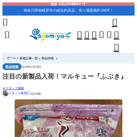
当店は店内撮影禁止です
重要
神奈川県相模原市の総合釣具店。売り場面積約300坪！










ホーム
新着記事一覧
商品情報

商品情報
2024年1月18日
注目の新製品入荷！マルキュー『ふぶき』
スタッフ速報

スタッフ高窪
0分16秒