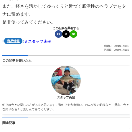
また、軽さを活かしてゆっくりと近づく底活性のヘラブナをタ
ナに留めます。
是非使ってみてください。
この記事を共有する
商品情報
スタッフ速報


公開日：
2024年1月18日
更新日：
2024年1月18日
この記事を書いた人
スタッフ高窪
釣りは色々な楽しみ方があると思います。数釣りや大物狙い、のんびりの釣りなど、是非、色々
な釣りを色々と楽しんでみてください。
関連記事