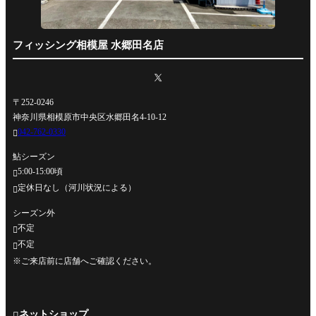
フィッシング相模屋 水郷田名店
〒252-0246
神奈川県相模原市中央区水郷田名4-10-12
042-762-0330

鮎シーズン
5:00-15:00頃

定休日なし（河川状況による）

シーズン外
不定

不定

※ご来店前に店舗へご確認ください。
ネットショップ
