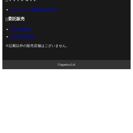
フィッシング相模屋 Yahoo!店
委託販売

U-BASE相模
U-BASE海老名
※記載以外の販売店舗はございません。

Sagamiya Ltd.