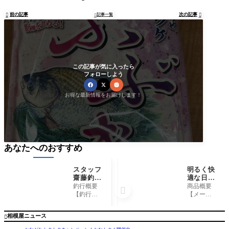
前の記事
次の記事

記事一覧


この記事が気に入ったら
フォローしよう
お得な最新情報をお届けします！
あなたへのおすすめ
スタッフ
明るく快
齋藤釣行
適な日
記～茅ヶ
陰！泡づ
釣行概要
商品概要

崎港/シ
け本舗
【釣行
【メーカ
ロギス20
『釣宝
日】 202
ー】 泡
cmくら
PARASO
5年6月18
づけ本舗
相模屋ニュース

い35匹～
L WHIT
日【釣行
【商品
E 90』
時間】
名】 釣