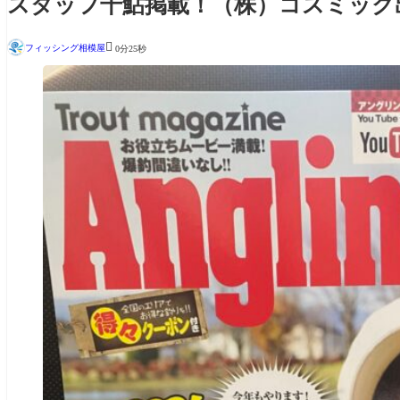
スタッフ千鮎掲載！（株）コスミック出版『A

フィッシング相模屋
0分25秒