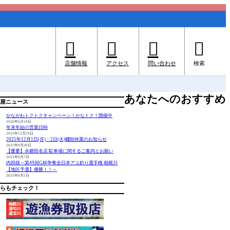




店舗情報
アクセス
問い合わせ
検索
あなたへのおすすめ
屋ニュース
かながわトクトクキャンペーン！かなトク！開催中
2026年6月19日
年末年始の営業日時
2025年12月29日
2025年12月1日(月)・2日(火)棚卸休業のお知らせ
2025年9月30日
【重要】水郷田名店 駐車場に関するご案内とお願い
2025年9月7日
内田様～第49回G杯争奪全日本アユ釣り選手権 相模川
【地区予選】優勝！！～
2025年8月1日
らもチェック！