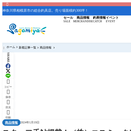

神奈川県相模原市の総合釣具店。売り場面積約300坪！
セール
商品情報
釣果情報
イベント
SALE
MERCHANDISE
CATCH
EVENT
ホーム
新着記事一覧
商品情報

SHARE:

コピー

保存

目次

印刷
商品情報
2024年1月19日