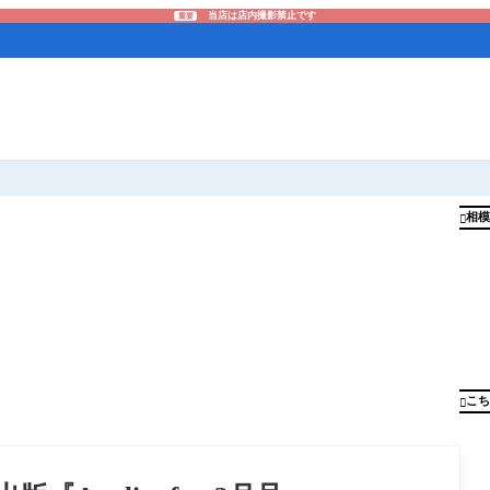
当店は店内撮影禁止です
重要
相模

こち
