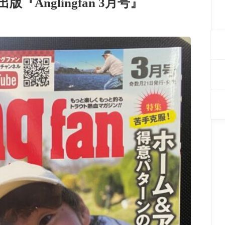
nglingfan 3月号』