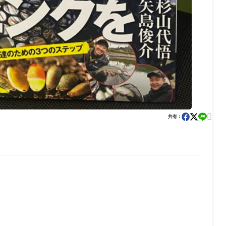

共有：