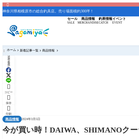

神奈川県相模原市の総合釣具店。売り場面積約300坪！
セール
商品情報
釣果情報
イベント
SALE
MERCHANDISE
CATCH
EVENT
ホーム
新着記事一覧
商品情報

SHARE:

コピー

保存

印刷
商品情報
2024年3月5日
今が買い時！DAIWA、SHIMANO