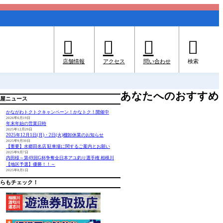




店舗情報
アクセス
問い合わせ
検索
あなたへのおすすめ
屋ニュース
かながわトクトクキャンペーン！かなトク！開催中
2026年6月19日
年末年始の営業日時
2025年12月29日
2025年12月1日(月)・2日(火)棚卸休業のお知らせ
2025年9月30日
【重要】水郷田名店 駐車場に関するご案内とお願い
2025年9月7日
内田様～第49回G杯争奪全日本アユ釣り選手権 相模川
【地区予選】優勝！！～
2025年8月1日
らもチェック！