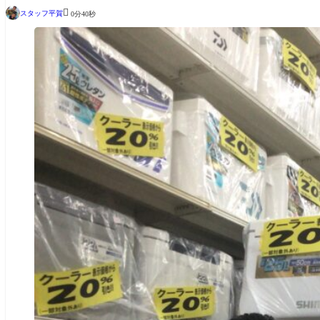

スタッフ平賀
0分40秒