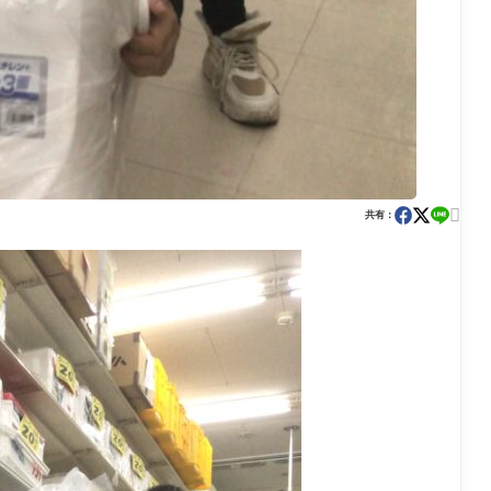

共有：