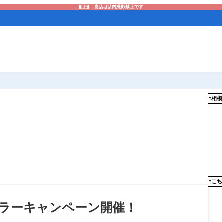
当店は店内撮影禁止です
重要
相模

こち

クーラーキャンペーン開催！