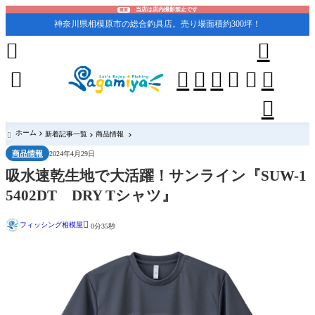
当店は店内撮影禁止です
重要
神奈川県相模原市の総合釣具店。売り場面積約300坪！










ホーム
新着記事一覧
商品情報

商品情報
2024年4月29日
吸水速乾生地で大活躍！サンライン『SUW-1
5402DT DRY Tシャツ』

フィッシング相模屋
0分35秒