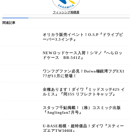
フィッシング相模屋
関連記事
オリカラ販売イベント！O.S.P『ドライブビ
ーバー3.5インチ』
NEWロッドケース入荷！シマノ『へらロッ
ドケース BR-541Z』
ワンフグファン必見！Daiwa極鋭湾フグEX1
77が11月に登場！
全種あります！ダイワ『ミッドスッテ42S イ
ルミス』『同35S リフレクトキャップ』
スタッフ千鮎掲載！（株）コスミック出版
『Anglingfan7月号』
U-BASE相模・超特価品！ダイワ『スティー
ズエアTW500H』