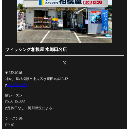
フィッシング相模屋 水郷田名店
〒252-0246
神奈川県相模原市中央区水郷田名4-10-12
042-762-0330

鮎シーズン
5:00-15:00頃

定休日なし（河川状況による）

シーズン外
不定
