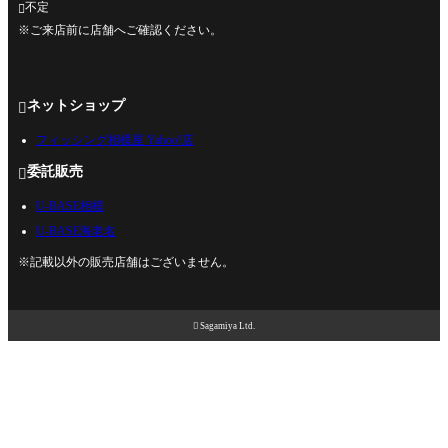
不定

※ご来店前に店舗へご確認ください。
ネットショップ

フィッシング相模屋 Yahoo!店
委託販売

U-BASE相模
U-BASE海老名
※記載以外の販売店舗はございません。

Sagamiya Ltd.