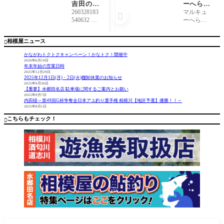
吉田の愛
ーへらエ
用ネコリ
サパワー
260328183
マルキュ

グ
ブック入
540632 本
ーへらエ
荷しまし
格的なバ
サパワー
た
スシーズ
ブック春
相模屋ニュース

ンインの
冬号が入
前にスタ
荷しまし
かながわトクトクキャンペーン！かなトク！開催中
ッフ吉田
た。 新
2026年6月19日
年末年始の営業日時
の愛用リ
製品の瀑
2025年12月29日
グをご紹
麩を含め
2025年12月1日(月)・2日(火)棚卸休業のお知らせ
介しちゃ
た配合や
2025年9月30日
【重要】水郷田名店 駐車場に関するご案内とお願い
います。
釣り方の
2025年9月7日
店頭でよ
ポイント
内田様～第49回G杯争奪全日本アユ釣り選手権 相模川【地区予選】優勝！！～
2025年8月1日
くネコリ
等最新情
グは何を
報が掲載
こちらもチェック！

使ってま
されてい
す