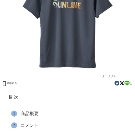
ダークグレー


保存する
目次
商品概要
コメント