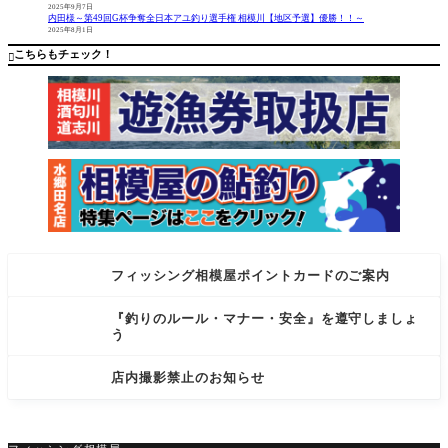
果】・
＆釣った
2025年9月7日
鮎…25cm
魚でラン
内田様～第49回G杯争奪全日本アユ釣り選手権 相模川【地区予選】優勝！！～
2025年8月1日
コメント
チ体験は
今日1サイ
いかがで
こちらもチェック！

ズの鮎情
すか？ お
報頂きま
した
フィッシング相模屋ポイントカードのご案内
『釣りのルール・マナー・安全』を遵守しましょ
う
店内撮影禁止のお知らせ