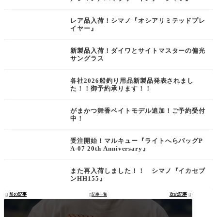
レア品入荷！シマノ『オシアリミテッドプレ
イヤー』
新製品入荷！ダイワとサイトマスターの偏光
サングラス
各社2026船釣り用品新製品発表されまし
た！！御予約承ります！！
がまかつ舞香ベイトモデル追加！ご予約受付
中！
受注開始！マルキュー『ライトへらバッグP
A-07 20th Anniversary』
また再入荷しました！！ シマノ『イカセブ
ンHH155』
前の記事
次の記事

記事一覧

