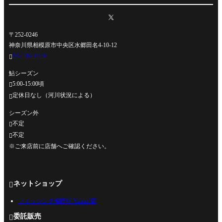
〒252-0246
神奈川県相模原市中央区水郷田名4-10-12
042-762-0330

鮎シーズン
5:00-15:00頃

定休日なし（河川状況による）

シーズン外
不定

不定

※ご来店前に店舗へご確認ください。
ネットショップ

フィッシング相模屋 Yahoo!店
委託販売
