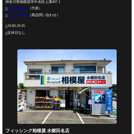
神奈川県相模原市中央区上溝407-1
042-778-4991
（代表）

042-778-4995
（商品問い合わせ）

10:00-20:45

定休日なし

フィッシング相模屋 水郷田名店