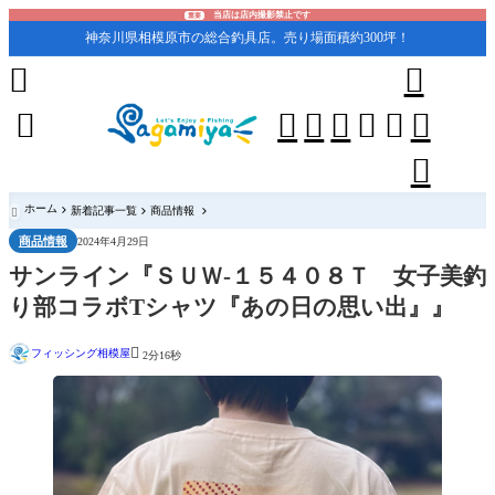
当店は店内撮影禁止です
重要
神奈川県相模原市の総合釣具店。売り場面積約300坪！










ホーム
新着記事一覧
商品情報

商品情報
2024年4月29日
サンライン『ＳＵＷ-１５４０８Ｔ 女子美釣
り部コラボTシャツ『あの日の思い出』』

フィッシング相模屋
2分16秒