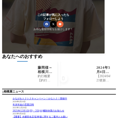
この記事が気に入ったら
フォローしよう
お得な最新情報をお届けします！
あなたへのおすすめ
藤岡様～
2024年5
相模川
月4日
上依知青
（土）相
釣行概要
【2024/04/

少年広
模屋"手
【釣行
23更新】
場/アユ2
ぶら
日】 202
ご好評に
5cm～
で"ライ
5年8月16
つき定員
相模屋ニュース

トアジ船
日【場
となりま
釣り体験
所】 相
した。あ
かながわトクトクキャンペーン！かなトク！開催中
教室＆釣
模川 上
りがとう
2026年6月19日
年末年始の営業日時
ったお魚
依知青少
ございま
2025年12月29日
定食
年広場
した。 GW
2025年12月1日(月)・2日(火)棚卸休業のお知らせ
【釣
は船釣り
2025年9月30日
【重要】水郷田名店 駐車場に関するご案内とお願い