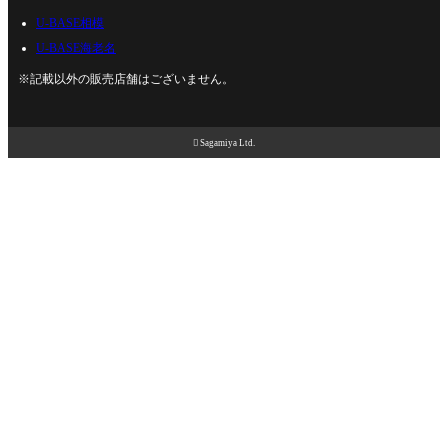
U-BASE相模
U-BASE海老名
※記載以外の販売店舗はございません。

Sagamiya Ltd.