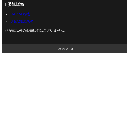
委託販売

U-BASE相模
U-BASE海老名
※記載以外の販売店舗はございません。

Sagamiya Ltd.