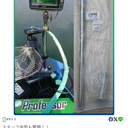


保存する
スタッフ吉田も愛用！！