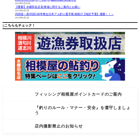
クトは、
5年２月１
2025年9月30日
【重要】水郷田名店 駐車場に関するご案内とお願い
バチコン
日（土）
2025年9月7日
アジング
より当店
内田様～第49回G杯争奪全日本アユ釣り選手権 相模川【地区予選】優勝！！～
2025年8月1日
専用に設
の営業時
計された
間を変更
こちらもチェック！

高性能ロ
させて
フィッシング相模屋ポイントカードのご案内
『釣りのルール・マナー・安全』を遵守しましょ
う
店内撮影禁止のお知らせ