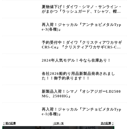
夏物値下げ！ダイワ・シマノ・サンライン・
がまかつ『ラッシュガード、Tシャツ、帽
子』
再入荷！ジャッカル『アンチョビメタルTyp
e-3(各種)』
予約受付中！ダイワ『クリスティアワカサギ
CRS-Cα』『クリスティアワカサギCRS-C
+』
2024年人気モデル！今なら在庫あり！
各社2026船釣り用品新製品発表されまし
た！！御予約承ります！！
新製品入荷！シマノ『オシアジガーLD2500
MG、2500HG』
再入荷！ジャッカル『アンチョビメタルTyp
e-1(各種)』
前の記事
次の記事

記事一覧

