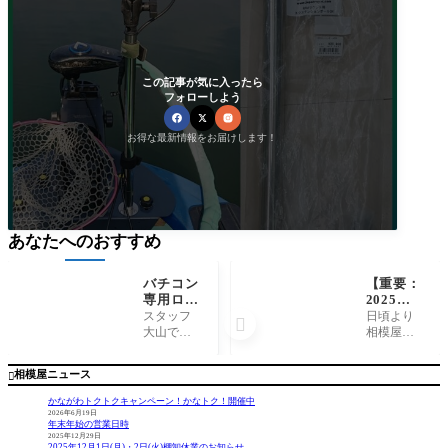
この記事が気に入ったら
フォローしよう
お得な最新情報をお届けします！
あなたへのおすすめ
バチコン
【重要：
専用ロッ
2025年2
ド入荷！
月1日よ
スタッフ
日頃より

ジャッカ
り】営業
大山で
相模屋を
ル『VC
時間変更
す！ ジャ
ご利用い
タクト』
のお知ら
ッカルの
ただき誠
相模屋ニュース

せ
バチコン
にありが
専用ロッ
とうござ
かながわトクトクキャンペーン！かなトク！開催中
ド各種入
います。
2026年6月19日
年末年始の営業日時
荷しまし
誠に勝手
2025年12月29日
た！ VCタ
ながら202
2025年12月1日(月)・2日(火)棚卸休業のお知らせ