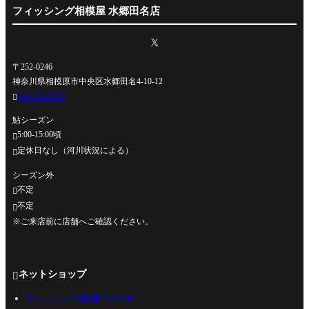
フィッシング相模屋 水郷田名店
〒252-0246
神奈川県相模原市中央区水郷田名4-10-12
042-762-0330

鮎シーズン
5:00-15:00頃

定休日なし（河川状況による）

シーズン外
不定

不定

※ご来店前に店舗へご確認ください。
ネットショップ

フィッシング相模屋 Yahoo!店