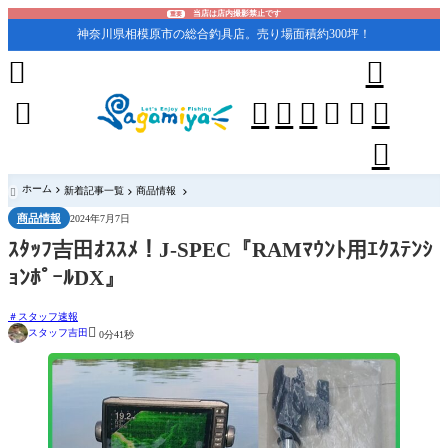
当店は店内撮影禁止です
重要
神奈川県相模原市の総合釣具店。売り場面積約300坪！










ホーム
新着記事一覧
商品情報

商品情報
2024年7月7日
ｽﾀｯﾌ吉田ｵｽｽﾒ！J-SPEC『RAMﾏｳﾝﾄ用ｴｸｽﾃﾝｼ
ｮﾝﾎﾟｰﾙDX』
スタッフ速報

スタッフ吉田
0分41秒