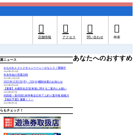




店舗情報
アクセス
問い合わせ
検索
あなたへのおすすめ
屋ニュース
かながわトクトクキャンペーン！かなトク！開催中
2026年6月19日
年末年始の営業日時
2025年12月29日
2025年12月1日(月)・2日(火)棚卸休業のお知らせ
2025年9月30日
【重要】水郷田名店 駐車場に関するご案内とお願い
2025年9月7日
内田様～第49回G杯争奪全日本アユ釣り選手権 相模川
【地区予選】優勝！！～
2025年8月1日
らもチェック！