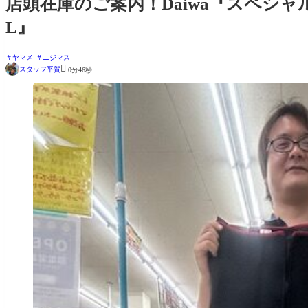
店頭在庫のご案内！Daiwa『スペシャルス
L』
ヤマメ
ニジマス

スタッフ平賀
0分46秒