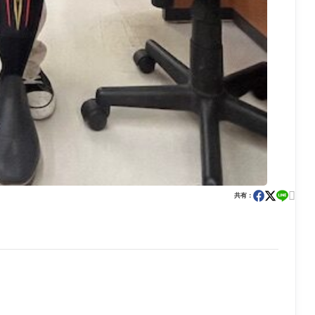

共有：