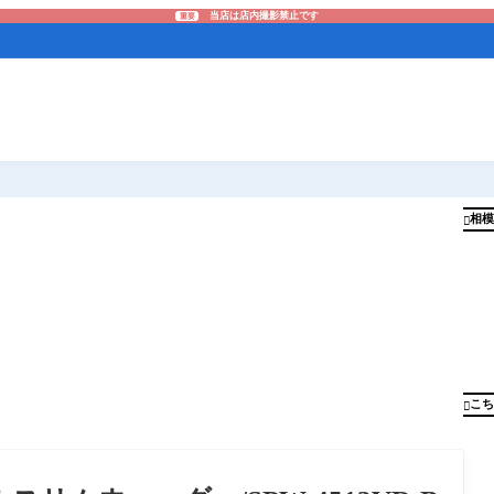
当店は店内撮影禁止です
重要
相模

こち
