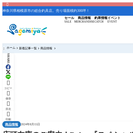

神奈川県相模原市の総合釣具店。売り場面積約300坪！
セール
商品情報
釣果情報
イベント
SALE
MERCHANDISE
CATCH
EVENT
ホーム
新着記事一覧
商品情報

SHARE:

コピー

保存

目次

印刷
商品情報
2024年8月15日