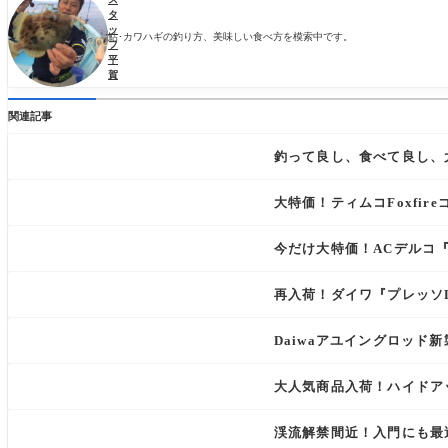
タ
ッ
鮎･カワハギの釣り方、美味しい食べ方を模索中です。
フ
平
賀
関連記事
釣って良し、食べて良し、
大特価！ティムコFoxfir
今だけ大特価！ACデルコ『
再入荷！ダイワ『プレッソL
Daiwaアユイングロッド新製
大人気商品入荷！ハイドア
渓流解禁間近！入門にも最適