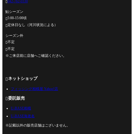
042-762-0330

鮎シーズン
5:00-15:00頃

定休日なし（河川状況による）

シーズン外
不定

不定

※ご来店前に店舗へご確認ください。
ネットショップ

フィッシング相模屋 Yahoo!店
委託販売

U-BASE相模
U-BASE海老名
※記載以外の販売店舗はございません。