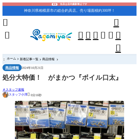
当店は店内撮影禁止です
重要
神奈川県相模原市の総合釣具店。売り場面積約300坪！










ホーム
新着記事一覧
商品情報

商品情報
2024年10月21日
処分大特価！ がまかつ『ボイル口太』
スタッフ速報

スタッフ小澤
0分16秒