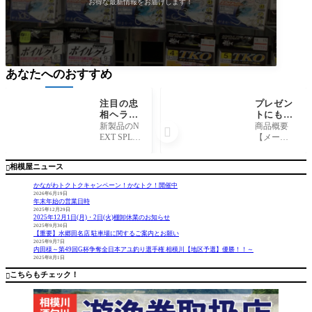
お得な最新情報をお届けします！
あなたへのおすすめ
注目の忠
プレゼン
相ヘラウ
トにも♪
キ入荷！
キャップ
新製品のN
商品概要

HX-JAP
ス『スト
EXT SPLA
【メーカ
AN『NE
リームト
SH PCが入
ー】 キ
XTSPLA
レイルバ
荷しまし
ャップス
相模屋ニュース

SH PC』
ッグ各
た。 こ
【商品
種』
のNEXT S
名】 ス
かながわトクトクキャンペーン！かなトク！開催中
PLASH PC
トリーム
2026年6月19日
年末年始の営業日時
は既製品
トレイル
2025年12月29日
ネクスト
バッグ各
2025年12月1日(月)・2日(火)棚卸休業のお知らせ
スプラッ
種 コメン
2025年9月30日
【重要】水郷田名店 駐車場に関するご案内とお願い
シュのグ
ト もうす
2025年9月7日
ラスムク
ぐクリス
内田様～第49回G杯争奪全日本アユ釣り選手権 相模川【地区予選】優勝！！～
2025年8月1日
トップを
マス！！
より軽量
自分では
こちらもチェック！

なPCムク
買うのは
トップ