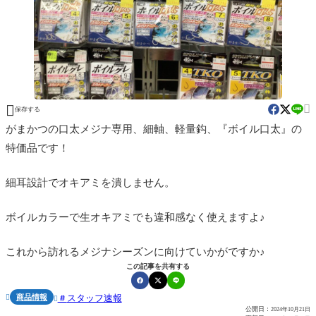


保存する
がまかつの口太メジナ専用、細軸、軽量鈎、『ボイル口太』の
特価品です！
細耳設計でオキアミを潰しません。
ボイルカラーで生オキアミでも違和感なく使えますよ♪
これから訪れるメジナシーズンに向けていかがですか♪
この記事を共有する
商品情報
スタッフ速報


公開日：
2024年10月21日