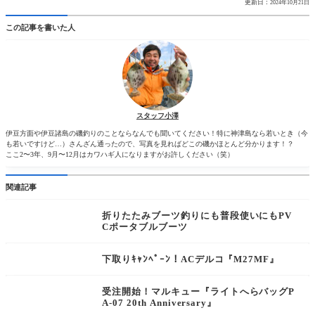
更新日：
2024年10月21日
この記事を書いた人
スタッフ小澤
伊豆方面や伊豆諸島の磯釣りのことならなんでも聞いてください！特に神津島なら若いとき（今
も若いですけど…）さんざん通ったので、写真を見ればどこの磯かほとんど分かります！？
ここ2〜3年、9月〜12月はカワハギ人になりますがお許しください（笑）
関連記事
折りたたみブーツ釣りにも普段使いにもPV
Cポータブルブーツ
下取りｷｬﾝﾍﾟｰﾝ！ACデルコ『M27MF』
受注開始！マルキュー『ライトへらバッグP
A-07 20th Anniversary』