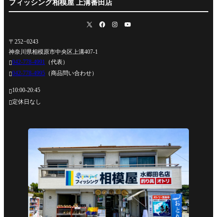
フィッシング相模屋 上溝番田店
〒252−0243
神奈川県相模原市中央区上溝407-1
042-778-4991
（代表）

042-778-4995
（商品問い合わせ）

10:00-20:45

定休日なし
