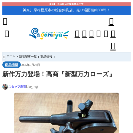
当店は店内撮影禁止です
重要
神奈川県相模原市の総合釣具店。売り場面積約300坪！










ホーム
新着記事一覧
商品情報

商品情報
2025年5月27日
新作万力登場！高商『新型万力ローズ』

スタッフ高窪
0分3秒