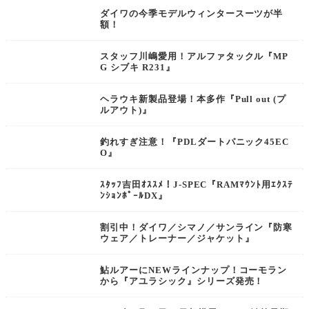
ダイワの今季モデルウィンタースーツが半
額！
スタッフ川嶋愛用！アルファタックル『MP
G シブキ R231』
ヘラウキ新製品登場！本多作『Pull out (プ
ルアウト)』
釣れすぎ注意！『PDLダートパニック45EC
O』
ｽﾀｯﾌ吉田ｵｽｽﾒ！J-SPEC『RAMﾏｳﾝﾄ用ｴｸｽﾃ
ﾝｼｮﾝﾎﾟｰﾙDX』
割引中！ダイワ／シマノ／サンライン『防寒
ウェア／トレーナー／ジャケット』
鮎ルアーにNEWラインナップ！コーモラン
から『アユラシック』シリーズ発売！