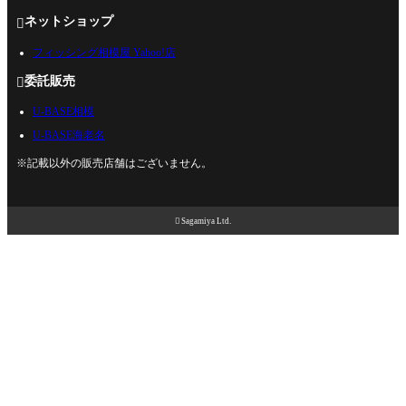
ネットショップ

フィッシング相模屋 Yahoo!店
委託販売

U-BASE相模
U-BASE海老名
※記載以外の販売店舗はございません。

Sagamiya Ltd.