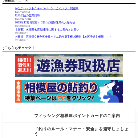

ロ様
ャップ入
の瀬肩に
プになり
荷！
入りまし
ます。刺
かながわトクトクキャンペーン！かなトク！開催中
た。お腹
繍のモア
2026年6月19日
年末年始の営業日時
パンパン
イ像がな
2025年12月29日
のキレイ
んとも言
2025年12月1日(月)・2日(火)棚卸休業のお知らせ
な鮎に遊
えないシ
2025年9月30日
【重要】水郷田名店 駐車場に関するご案内とお願い
んでもら
ュール。
2025年9月7日
いまし
その他、
内田様～第49回G杯争奪全日本アユ釣り選手権 相模川【地区予選】優勝！！～
2025年8月1日
た、流れ
ストリー
のきつい
ムトレイ
こちらもチェック！

所より緩
ルフラ
い
フィッシング相模屋ポイントカードのご案内
『釣りのルール・マナー・安全』を遵守しましょ
う