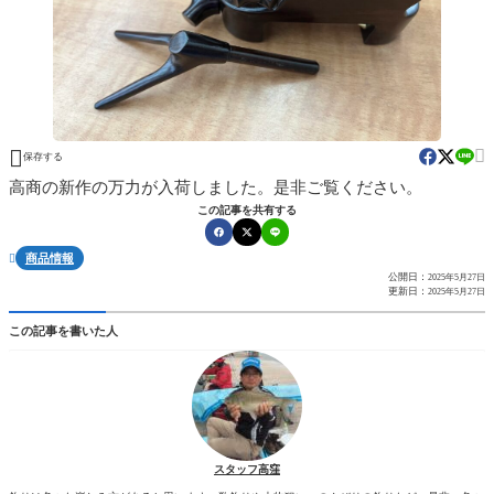


保存する
高商の新作の万力が入荷しました。是非ご覧ください。
この記事を共有する
商品情報

公開日：
2025年5月27日
更新日：
2025年5月27日
この記事を書いた人
スタッフ高窪