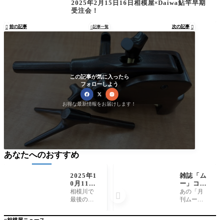
2025年2月15日16日相模屋×Daiwa鮎竿早期
受注会！
前の記事
次の記事

記事一覧


この記事が気に入ったら
フォローしよう
お得な最新情報をお届けします！
あなたへのおすすめ
2025年1
雑誌「ム
0月11日
ー」コラ
（土）相
ボ！スト
相模川で
あの「月

模川釣
リームト
最後の三
刊ムー」
果 友釣
レイルフ
連休、高
とのコラ
り コム
ラットキ
田橋上流
ボキャッ
相模屋ニュース