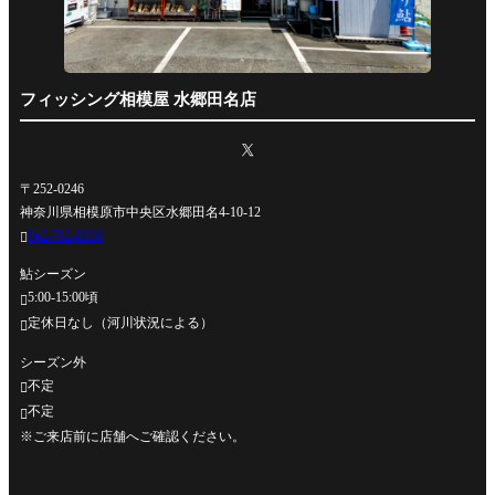
フィッシング相模屋 水郷田名店
〒252-0246
神奈川県相模原市中央区水郷田名4-10-12
042-762-0330

鮎シーズン
5:00-15:00頃

定休日なし（河川状況による）

シーズン外
不定

不定

※ご来店前に店舗へご確認ください。