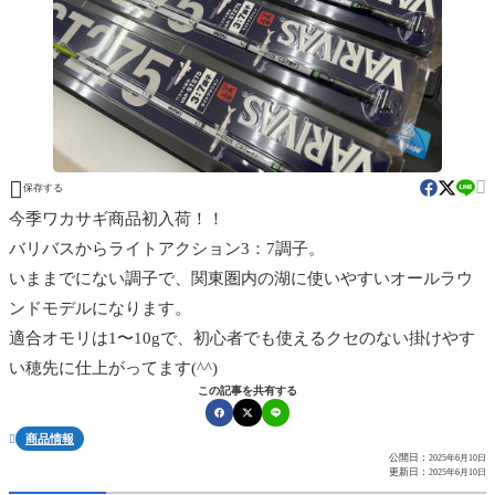


保存する
今季ワカサギ商品初入荷！！
バリバスからライトアクション3：7調子。
いままでにない調子で、関東圏内の湖に使いやすいオールラウ
ンドモデルになります。
適合オモリは1〜10gで、初心者でも使えるクセのない掛けやす
い穂先に仕上がってます(^^)
この記事を共有する
商品情報

公開日：
2025年6月10日
更新日：
2025年6月10日