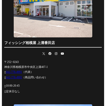
フィッシング相模屋 上溝番田店
〒252−0243
神奈川県相模原市中央区上溝407-1
042-778-4991
（代表）

042-778-4995
（商品問い合わせ）

10:00-20:45

定休日なし
