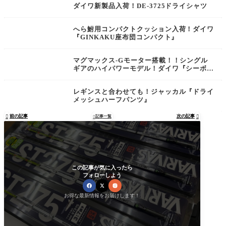
ダイワ新製品入荷！DE-3725ドライシャツ
へら鮒用コンパクトクッション入荷！ダイワ
『GINKAKU座布団コンパクト』
マグマックス-Gモーター搭載！！シングル
ギアのハイパワーモデル！ダイワ『シーボー
グ500Ｊ』登場！！
レギンスと合わせても！ジャッカル『ドライ
メッシュハーフパンツ』
前の記事
次の記事

記事一覧


この記事が気に入ったら
フォローしよう
お得な最新情報をお届けします！