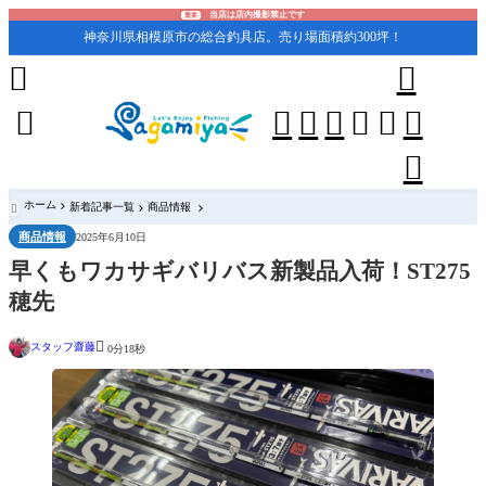
当店は店内撮影禁止です
重要
神奈川県相模原市の総合釣具店。売り場面積約300坪！










ホーム
新着記事一覧
商品情報

商品情報
2025年6月10日
早くもワカサギバリバス新製品入荷！ST275
穂先

スタッフ齋藤
0分18秒