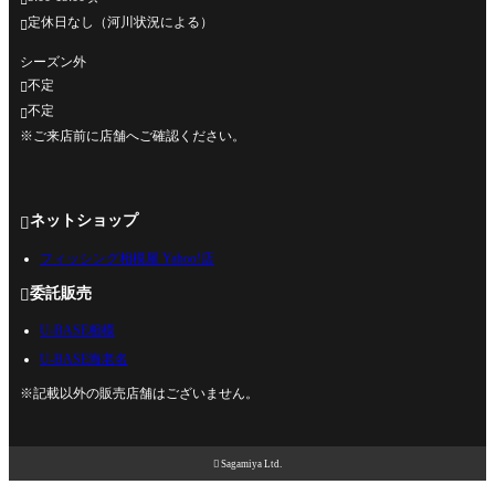
定休日なし（河川状況による）

シーズン外
不定

不定

※ご来店前に店舗へご確認ください。
ネットショップ

フィッシング相模屋 Yahoo!店
委託販売

U-BASE相模
U-BASE海老名
※記載以外の販売店舗はございません。

Sagamiya Ltd.