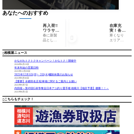
あなたへのおすすめ
再入荷‼︎
在庫充
ワラサに
実！各メ
オスス
ーカーの
春に新製
寒くなり

メ‼︎ ピュ
エリアト
品として
エリアト
アテッ
ラウトロ
発売され
ラウトシ
ク 六代
ッドあり
た、六代
ーズンイ
相模屋ニュース

目ゴクス
ます。
目ゴクス
ンです
ペバージ
ペシャル
ね。 相模
かながわトクトクキャンペーン！かなトク！開催中
ョンS22
バージョ
屋では各
2026年6月19日
年末年始の営業日時
0-60/220
ンSシリー
メーカー
2025年12月29日
-80/220-
ズ。当店
のエリア
2025年12月1日(月)・2日(火)棚卸休業のお知らせ
100
では220の
トラウト
2025年9月30日
【重要】水郷田名店 駐車場に関するご案内とお願い
長さがオ
ロッドを
2025年9月7日
ススメと
取り揃え
内田様～第49回G杯争奪全日本アユ釣り選手権 相模川【地区予選】優勝！！～
2025年8月1日
思い、ア
ておりま
イテムを
す。 プレ
こちらもチェック！

限定し
ッソ、ロ