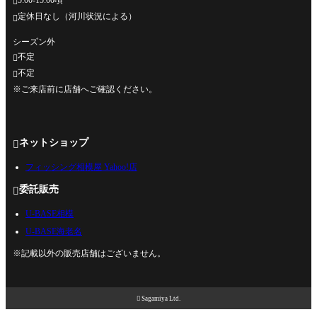

定休日なし（河川状況による）

シーズン外
不定

不定

※ご来店前に店舗へご確認ください。
ネットショップ

フィッシング相模屋 Yahoo!店
委託販売

U-BASE相模
U-BASE海老名
※記載以外の販売店舗はございません。

Sagamiya Ltd.