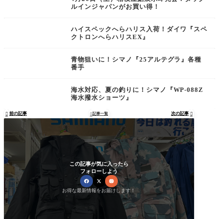
ルインジャパンがお買い得！
ハイスペックへらハリス入荷！ダイワ『スペ
クトロンへらハリスEX』
青物狙いに！シマノ『25アルテグラ』各種
番手
海水対応、夏の釣りに！シマノ『WP-088Z
海水撥水ショーツ』
前の記事
次の記事

記事一覧


この記事が気に入ったら
フォローしよう
お得な最新情報をお届けします！