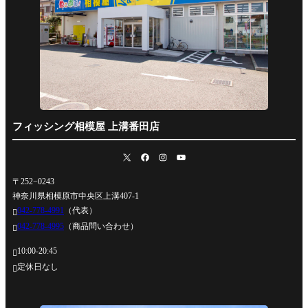
フィッシング相模屋 上溝番田店
〒252−0243
神奈川県相模原市中央区上溝407-1
042-778-4991
（代表）

042-778-4995
（商品問い合わせ）

10:00-20:45

定休日なし
