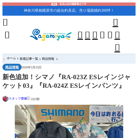
当店は店内撮影禁止です
重要
神奈川県相模原市の総合釣具店。売り場面積約300坪！










ホーム
新着記事一覧
商品情報

商品情報
2026年3月23日
新色追加！シマノ『RA-023Z ESレインジャ
ケット03』『RA-024Z ESレインパンツ』

スタッフ齋藤
1分3秒