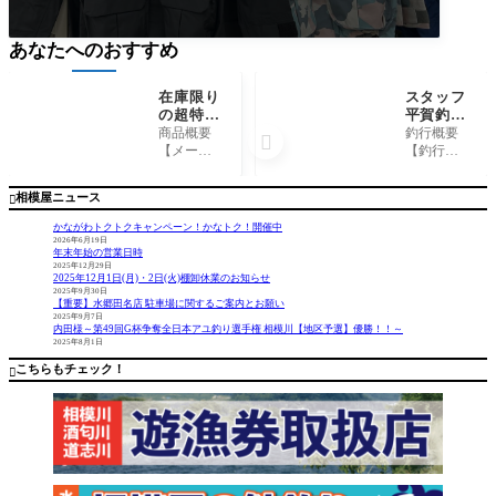
あなたへのおすすめ
在庫限り
スタッフ
の超特
平賀釣行
価、早い
記～相模
商品概要
釣行概要

者勝ち！
川高田橋
【メーカ
【釣行
シマノ
上流部/
ー】 シ
日】 202
『バンタ
アユ12匹
マノ 【商
4年7月5日
相模屋ニュース

ムルア
10cm-17
品名】
【釣行時
ー』各種
cm～
バンタム
間】 0
かながわトクトクキャンペーン！かなトク！開催中
ルアー各
7：30-12：
2026年6月19日
年末年始の営業日時
種 コメン
00 【場
2025年12月29日
ト 決算セ
所】 相
2025年12月1日(月)・2日(火)棚卸休業のお知らせ
ール大特
模川高田
2025年9月30日
【重要】水郷田名店 駐車場に関するご案内とお願い
価品！！
橋上流部
2025年9月7日
シマノの
【釣果】
内田様～第49回G杯争奪全日本アユ釣り選手権 相模川【地区予選】優勝！！～
2025年8月1日
バンタム
・鮎…12
ルアーが
匹/10cm-17
こちらもチェック！

在庫
cm タック
ル