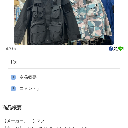


保存する
目次
商品概要
コメント」
商品概要
【メーカー】 シマノ