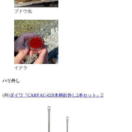
ブドウ虫
イクラ
ハリ外し
(例)
ダイワ『CARP AC-029木柄針外し2本セット』