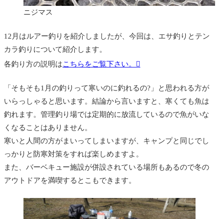
ニジマス
必要な道具は?
竿
12月はルアー釣りを紹介しましたが、今回は、エサ釣りとテン
ライン(道糸)
カラ釣りについて紹介します。
ライン(ハリス)
各釣り方の説明は
こちらをご覧下さい。
テンカラ毛バリ
「そもそも1月の釣りって寒いのに釣れるの?」と思われる方が
いらっしゃると思います。結論から言いますと、寒くても魚は
偏光サングラス
釣れます。管理釣り場では定期的に放流しているので魚がいな
魚を入れておく網(ビクやスカリなど)
くなることはありません。
クーラーボックス
寒いと人間の方がまいってしまいますが、キャンプと同じでし
っかりと防寒対策をすれば楽しめますよ。
その他あると便利なものは?
また、バーベキュー施設が併設されている場所もあるので冬の
釣り方
アウトドアを満喫するとこもできます。
それぞれの釣りで注意すべきことは?
ルールやマナーについて