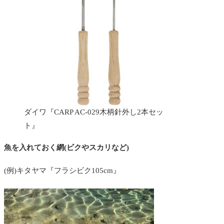
ダイワ『CARP AC-029木柄針外し2本セッ
ト』
魚を入れておく網(ビクやスカリなど)
(例)キタヤマ『フラシビク105cm』