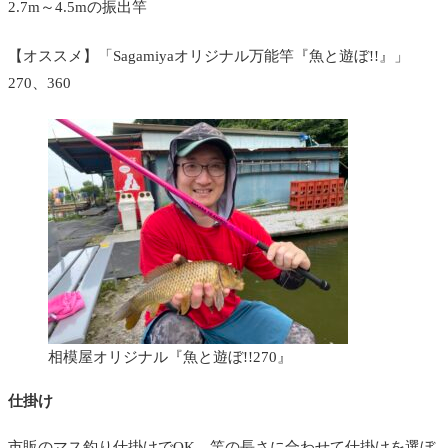
2.7m～4.5mの振出竿
【オススメ】「Sagamiyaオリジナル万能竿『魚と遊ぼ!!』」
270、360
相模屋オリジナル『魚と遊ぼ!!270』
仕掛け
市販のマス釣り仕掛けでOK。竿の長さに合わせて仕掛けを選ぼ