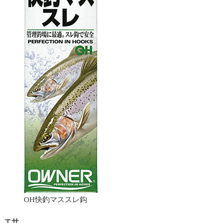
OH快釣マススレ鈎
エサ