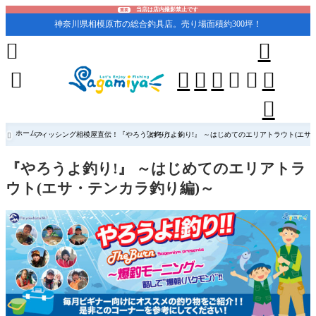
当店は店内撮影禁止です
重要
神奈川県相模原市の総合釣具店。売り場面積約300坪！










ホーム
フィッシング相模屋直伝！『やろうよ釣り!』
『やろうよ釣り!』 ～はじめてのエリアトラウト(エサ

『やろうよ釣り!』 ～はじめてのエリアトラ
ウト(エサ・テンカラ釣り編)～