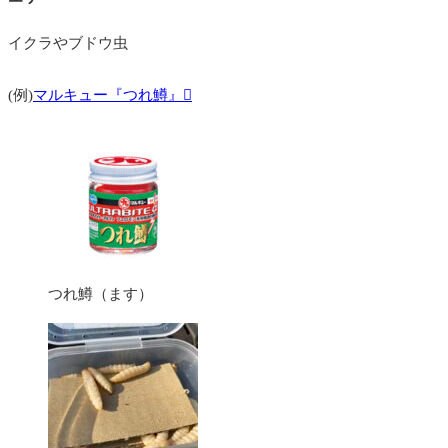
イクラやブドウ虫
(例)
マルキュー『つれ鱒』
つれ鱒（ます）