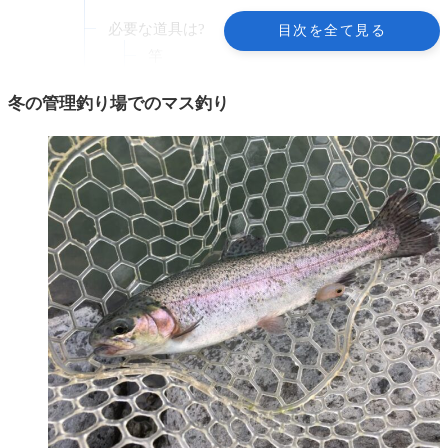
必要な道具は?
目次を全て見る
竿
仕掛け
冬の管理釣り場でのマス釣り
替え針
エサ
ハリ外し
魚を入れておく網(ビクやスカリなど)
クーラーボックス
その他あると便利なものは?
釣り方
テンカラ釣りをやってみよう!
テンカラ釣りってどんな釣り?