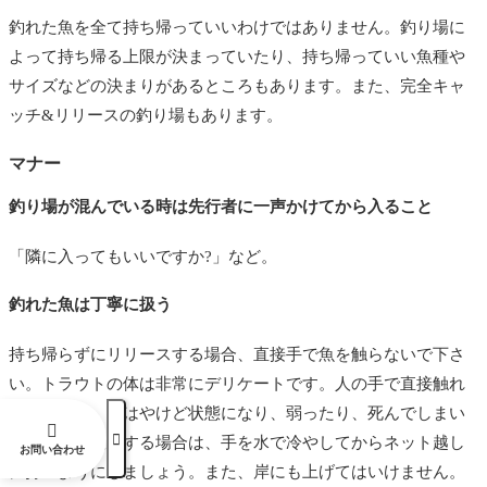
釣れた魚を全て持ち帰っていいわけではありません。釣り場に
よって持ち帰る上限が決まっていたり、持ち帰っていい魚種や
サイズなどの決まりがあるところもあります。また、完全キャ
ッチ&リリースの釣り場もあります。
マナー
釣り場が混んでいる時は先行者に一声かけてから入ること
「隣に入ってもいいですか?」など。
釣れた魚は丁寧に扱う
持ち帰らずにリリースする場合、直接手で魚を触らないで下さ
い。トラウトの体は非常にデリケートです。人の手で直接触れ
てしまうと、体はやけど状態になり、弱ったり、死んでしまい


ます。写真撮影する場合は、手を水で冷やしてからネット越し
お問い合わせ
に持つようにしましょう。また、岸にも上げてはいけません。