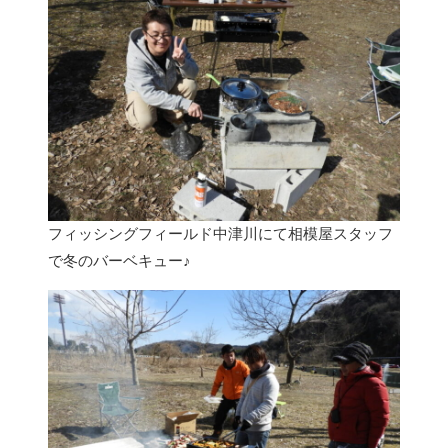
ルール
(例)エサ釣り専用釣り場の場合
(例)ルアー・フライ・テンカラ、いずれ
かが可能な釣り場の場合
(例)共通している事項
マナー
釣り場が混んでいる時は先行者に一声
フィッシングフィールド中津川にて相模屋スタッフ
かけてから入ること
で冬のバーベキュー♪
釣れた魚は丁寧に扱う
オススメの管理釣り場は?
リヴァスポット早戸
フィッシングフィールド中津川
釣ったマスの持ち帰り方&オススメの食べ方