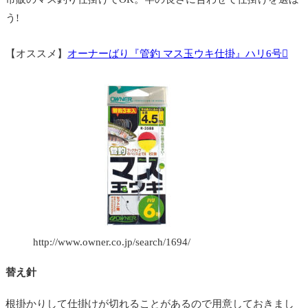
う!
【オススメ】
オーナーばり『管釣 マス玉ウキ仕掛』ハリ6号
http://www.owner.co.jp/search/1694/
替え針
根掛かりして仕掛けが切れることがあるので用意しておきまし